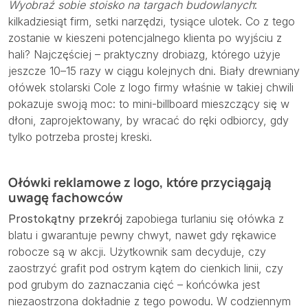
Wyobraź sobie stoisko na targach budowlanych
:
kilkadziesiąt firm, setki narzędzi, tysiące ulotek. Co z tego
zostanie w kieszeni potencjalnego klienta po wyjściu z
hali? Najczęściej – praktyczny drobiazg, którego użyje
jeszcze
10–15
razy w ciągu kolejnych dni. Biały drewniany
ołówek stolarski Cole z logo firmy właśnie w takiej chwili
pokazuje swoją moc: to mini-billboard mieszczący się w
dłoni, zaprojektowany, by wracać do ręki odbiorcy, gdy
tylko potrzeba prostej kreski.
Ołówki reklamowe z logo, które przyciągają
uwagę fachowców
Prostokątny przekrój
zapobiega turlaniu się ołówka z
blatu i gwarantuje pewny chwyt, nawet gdy rękawice
robocze są w akcji. Użytkownik sam decyduje, czy
zaostrzyć grafit pod ostrym kątem do cienkich linii, czy
pod grubym do zaznaczania cięć – końcówka jest
niezaostrzona dokładnie z tego powodu. W codziennym