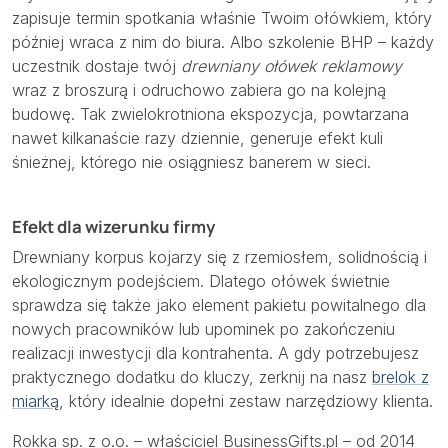
zapisuje termin spotkania właśnie Twoim ołówkiem, który
później wraca z nim do biura. Albo szkolenie BHP – każdy
uczestnik dostaje twój
drewniany ołówek reklamowy
wraz z broszurą i odruchowo zabiera go na kolejną
budowę. Tak zwielokrotniona ekspozycja, powtarzana
nawet kilkanaście razy dziennie, generuje efekt kuli
śnieżnej, którego nie osiągniesz banerem w sieci.
Efekt dla wizerunku firmy
Drewniany korpus kojarzy się z rzemiosłem, solidnością i
ekologicznym podejściem. Dlatego ołówek świetnie
sprawdza się także jako element pakietu powitalnego dla
nowych pracowników lub upominek po zakończeniu
realizacji inwestycji dla kontrahenta. A gdy potrzebujesz
praktycznego dodatku do kluczy, zerknij na nasz
brelok z
miarką
, który idealnie dopełni zestaw narzędziowy klienta.
Rokka sp. z o.o. – właściciel BusinessGifts.pl – od 2014