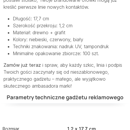
postawi stoisko, Twoje brandowane ołówki mogą już
kreślić pierwsze linie nowych kontaktów.
Długość: 17,7 cm
Szerokość przekroju: 1,2 cm
Materiał: drewno + grafit
Kolory: niebieski, czerwony, biały
Techniki znakowania: nadruk UV, tampondruk
Minimalne opakowanie zbiorcze: 100 szt.
Zamów już teraz
i spraw, aby każdy szkic, linia i podpis
Twoich gości zaczynały się od nieszablonowego,
praktycznego gadżetu – małego, ale wyjątkowo
skutecznego ambasadora marki!
Parametry techniczne gadżetu reklamowego
Rozmiar
1,2 x 17,7 cm