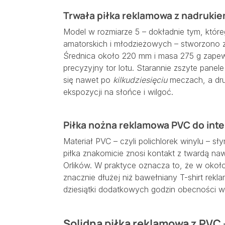
Trwała piłka reklamowa z nadruki
Model w rozmiarze 5 – dokładnie tym, które
amatorskich i młodzieżowych – stworzono 
Średnica około 220 mm i masa 275 g zapew
precyzyjny tor lotu. Starannie zszyte panele
się nawet po
kilkudziesięciu
meczach, a dru
ekspozycji na słońce i wilgoć.
Piłka nożna reklamowa PVC do in
Materiał PVC – czyli polichlorek winylu – sł
piłka znakomicie znosi kontakt z twardą naw
Orlików. W praktyce oznacza to, że w około
znacznie dłużej niż bawełniany T-shirt rek
dziesiątki dodatkowych godzin obecności w p
Solidna piłka reklamowa z PVC –