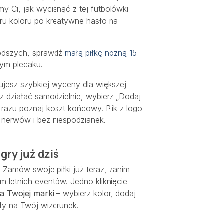
 Ci, jak wycisnąć z tej futbolówki
u koloru po kreatywne hasło na
młodszych, sprawdź
małą piłkę nożną 15
nym plecaku.
ujesz szybkiej wyceny dla większej
isz działać samodzielnie, wybierz „Dodaj
d razu poznaj koszt końcowy. Plik z logo
nerwów i bez niespodzianek.
gry już dziś
 Zamów swoje piłki już teraz, zanim
em letnich eventów. Jedno kliknięcie
la Twojej marki
– wybierz kolor, dodaj
ły na Twój wizerunek.