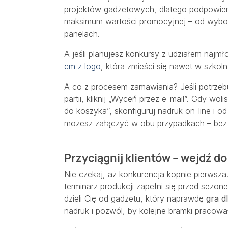
projektów gadżetowych, dlatego podpowiemy
maksimum wartości promocyjnej – od wybor
panelach.
A jeśli planujesz konkursy z udziałem naj
cm z logo
, która zmieści się nawet w szkol
A co z procesem zamawiania? Jeśli potrzeb
partii, kliknij „Wyceń przez e-mail”. Gdy wol
do koszyka”, skonfiguruj nadruk on-line i o
możesz załączyć w obu przypadkach – bez 
Przyciągnij klientów – wejdź do 
Nie czekaj, aż konkurencja kopnie pierwsza.
terminarz produkcji zapełni się przed sezon
dzieli Cię od gadżetu, który naprawdę
gra d
nadruk i pozwól, by kolejne bramki pracowa