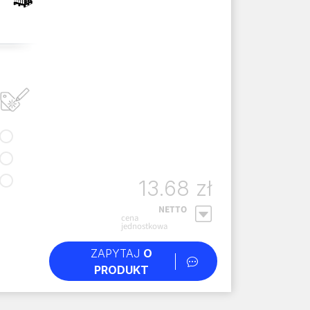
13.68 zł
NETTO
cena
jednostkowa
ZAPYTAJ
O
PRODUKT