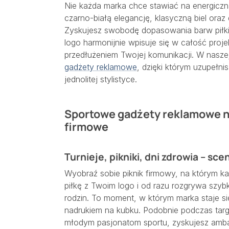
Nie każda marka chce stawiać na energiczn
czarno-białą elegancję, klasyczną biel oraz
Zyskujesz swobodę dopasowania barw piłki d
logo harmonijnie wpisuje się w całość proje
przedłużeniem Twojej komunikacji. W naszej
gadżety reklamowe
, dzięki którym uzupeł
jednolitej stylistyce.
Sportowe gadżety reklamowe na
firmowe
Turnieje, pikniki, dni zdrowia – sc
Wyobraź sobie piknik firmowy, na którym k
piłkę z Twoim logo i od razu rozgrywa szyb
rodzin. To moment, w którym marka staje si
nadrukiem na kubku. Podobnie podczas ta
młodym pasjonatom sportu, zyskujesz amba