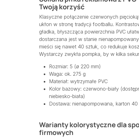
Twoją korzyść
Klasyczne połączenie czerwonych pięciokątó
ukłon w stronę tradycji footballu. Kontras
gładka, błyszcząca powierzchnia PVC ułatwi
dostarczana jest w stanie nienapompowanym
mieści się nawet 40 sztuk, co redukuje kos
Wystarczy zwykła pompka, by w kilka sekun
Rozmiar: 5 (ø 220 mm)
Waga: ok. 275 g
Materiał: wytrzymałe PVC
Kolor bazowy: czerwono-biały (dostępne
niebiesko-biała)
Dostawa: nienapompowana, karton 40 
Warianty kolorystyczne dla s
firmowych