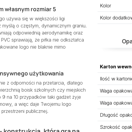
Kolor
em własnym rozmiar 5
Kolor dodatko
go używa się w większości ligi
z myślą o częstym, dynamicznym graniu.
niają odpowiednią aerodynamikę oraz
 PVC sprawiają, że piłka nie odkształca
Opa
kowane logo nie blaknie mimo
Karton wewn
tensywnego użytkowania
Ilość w kartoni
ynie z odporności na przetarcia, dlatego
ierzchnią boisk szkolnych czy miejskich
Waga opakowan
 9 na 10 przypadków taki gadżet żyje
Waga opakowa
lamowy, a więc daje Twojemu logo
rzestrzeni publicznej.
Długość opak
Szrokość opa
 konstrukcja, która gra na