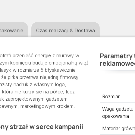
nakowanie
Czas realizacji & Dostawa
Parametry 
otrafi przenieść energię z murawy w
reklamowe
szym kopnięciu buduje emocjonalną więź
lasyk w rozmiarze 5 błyskawicznie
 że piłka przetrwa niejedną firmową
azisty nadruk z własnym logo,
tóra nie kurzy się na półce, lecz
Rozmiar
 tak zaprojektowanym gadżetem
 pewnym, marketingowym krokiem.
Waga gadżetu
opakowania
iony strzał w serce kampanii
Materiał głów