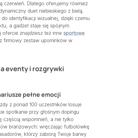
ą czerwień. Dlatego oferujemy również
 dynamiczny duet niebieskiego z bielą.
o identyfikacji wizualnej, dzięki czemu
ktu, a gadżet staje się spójnym
 ofercie znajdziesz też inne
sportowe
nisz firmowy zestaw upominków w
 eventy i rozgrywki
enariusze pełne emocji
ażdy z ponad 100 uczestników losuje
kie spotkanie przy głośnym dopingu
ę częścią wspomnień, a nie tylko
rgów branżowych: wręczając futbolówkę
sadorów, którzy zabiorą Twoje barwy