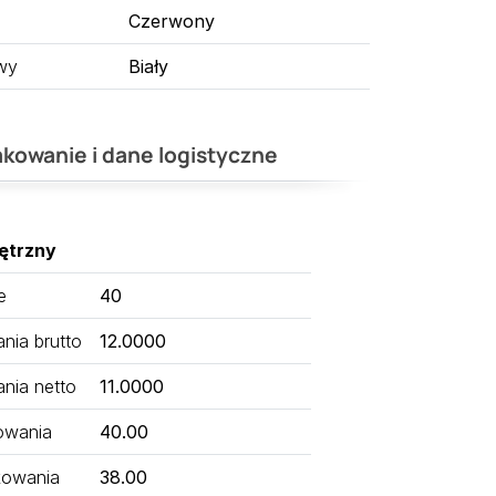
Czerwony
wy
Biały
kowanie i dane logistyczne
ętrzny
e
40
ia brutto
12.0000
nia netto
11.0000
owania
40.00
kowania
38.00