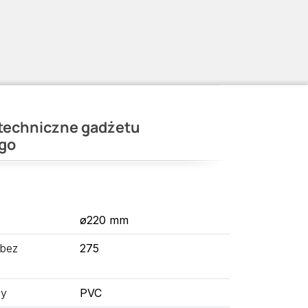
techniczne gadżetu
go
ø220 mm
 bez
275
ny
PVC