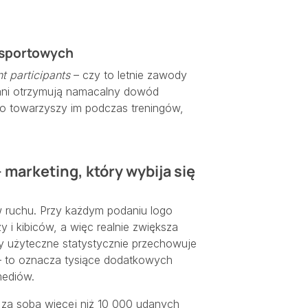
 sportowych
t participants
– czy to letnie zawody
wani otrzymują namacalny dowód
o towarzyszy im podczas treningów,
marketing, który wybija się
 w ruchu. Przy każdym podaniu logo
y i kibiców, a więc realnie zwiększa
y użyteczne statystycznie przechowuje
i – to oznacza tysiące dodatkowych
mediów.
 za sobą więcej niż 10 000 udanych