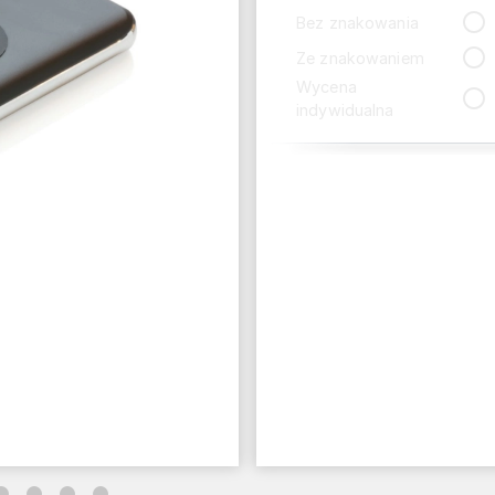
Bez znakowania
Ze znakowaniem
Wycena
indywidualna