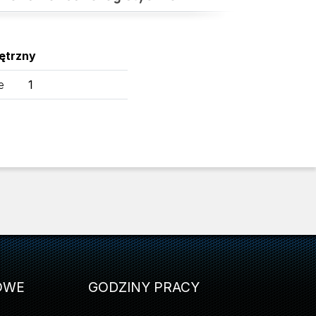
ętrzny
e
1
OWE
GODZINY PRACY