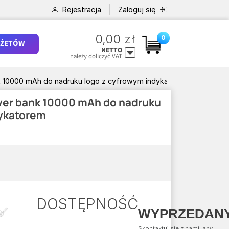
Rejestracja
Zaloguj się
0,00 zł
0
ŻETÓW
NETTO
należy doliczyć VAT
10000 mAh do nadruku logo z cyfrowym indykatorem
er bank 10000 mAh do nadruku
dykatorem
DOSTĘPNOŚĆ
WYPRZEDAN
Skontaktuj się z nami, aby