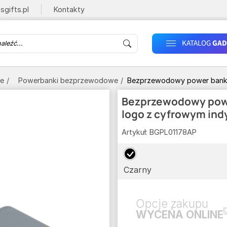
sgifts.pl
Kontakty
KATALOG
GAD
we
Powerbanki bezprzewodowe
Bezprzewodowy power bank 
Bezprzewodowy pow
logo z cyfrowym in
Artykuł:
BGPL01178AP
Czarny
Opcje zakupu
WYCEŃA ONLINE