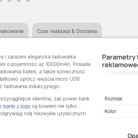
nakowanie
Czas realizacji & Dostawa
Parametry 
wa i zarazem elegancka ładowarka
reklamowe
erii o pojemności aż 10000mAh. Posiada
dowania baterii, a także konieczność
atkowo oprócz wejścia micro USB
ć ładowania indukcyjnego.
rzyciągnięcie klientów, zaś power bank
Rozmiar
 banki z logo
są bowiem nie tylko
Kolor
ż odgrywają rolę niezwykle użytecznych
Opa