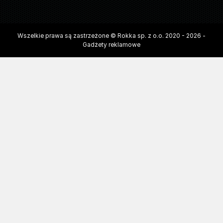
Wszelkie prawa są zastrzeżone © Rokka sp. z o.o. 2020 - 2026 -
Gadżety reklamowe