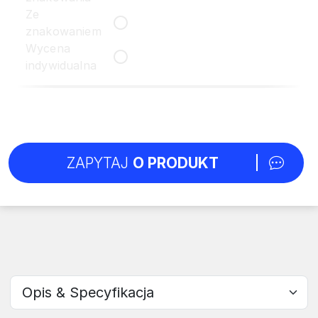
Ze
znakowaniem
Wycena
indywidualna
ZAPYTAJ
O PRODUKT
Wybierz sekcję