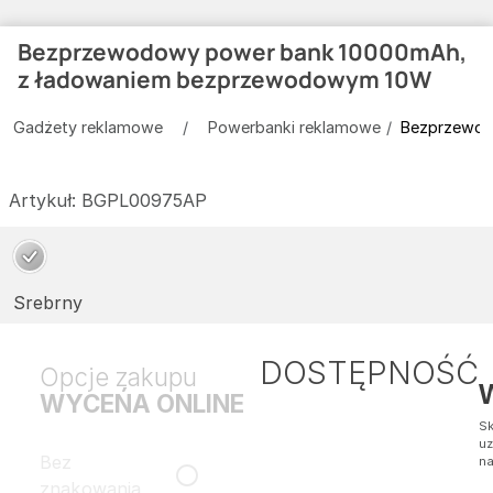
Bezprzewodowy power bank 10000mAh,
z ładowaniem bezprzewodowym 10W
Gadżety reklamowe
Powerbanki reklamowe
Bezprzewod
Artykuł:
BGPL00975AP
Srebrny
DOSTĘPNOŚĆ
Opcje zakupu
WYCEŃA ONLINE
Sk
uz
Bez
na
znakowania