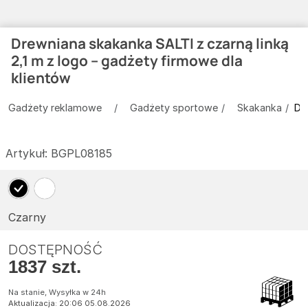
Drewniana skakanka SALTI z czarną linką
2,1 m z logo – gadżety firmowe dla
klientów
Gadżety reklamowe
Gadżety sportowe
Skakanka
Dr
Artykuł:
BGPL08185
Czarny
DOSTĘPNOŚĆ
1837 szt.
Na stanie, Wysyłka w 24h
Aktualizacja: 20:06 05.08.2026