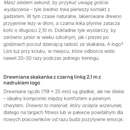
Masz siedem sekund, by przykuć uwagę gościa
wydarzenia
– tyle średnio trwa pierwszy kontakt z
gadżetem. W tym czasie naturalne, lakierowane drewno
przyjemnie leży w dłoni, a czarna linka płynnie zatacza
koło o długości 2,10 m. Dokładnie tyle wystarczy, by
zarówno junior w wieku szkolnym, jak i prezes po
godzinach poczuł dziecięcą radość ze skakania. A logo?
Lśni tuż przy kciuku, w miejscu, które odbiorca widzi
nawet 20–30 razy podczas jednego treningu.
Drewniana skakanka z czarną linką 2,1 m z
nadrukiem logo
Drewniane rączki (119 × 25 mm) są gładkie, ale nie śliskie
– idealny kompromis między komfortem a pewnym
chwytem.
Drewno to materiał, który ociepla wizerunek
,
dlatego na targach fitness lub w pakiecie powitalnym dla
nowych pracowników od razu budzi pozytywne emocje.