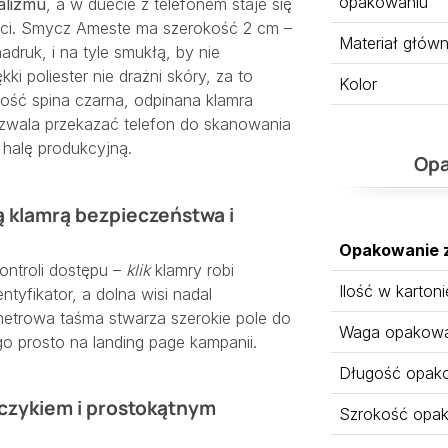
opakowaniu
alizmu
, a w duecie z telefonem staje się
ści. Smycz Ameste ma szerokość 2 cm –
Materiał głów
druk, i na tyle smukłą, by nie
ki poliester nie drażni skóry, za to
Kolor
ałość spina czarna, odpinana klamra
pozwala przekazać telefon do skanowania
 halę produkcyjną.
Opa
 klamrą bezpieczeństwa i
Opakowanie 
kontroli dostępu –
klik
klamry robi
Ilość w kartoni
tyfikator, a dolna wisi nadal
metrowa taśma stwarza szerokie pole do
Waga opakowan
 prosto na landing page kampanii.
Długość opak
ńczykiem i prostokątnym
Szrokość opa