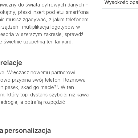
Wysokość opa
kawiczny do świata cyfrowych danych –
okątny, płaski insert pod etui smartfona
nie musisz zgadywać, z jakim telefonem
 urządzeń i mutliplikacja logotypów w
cesoria w szerszym zakresie, sprawdź
re świetnie uzupełnią ten lanyard.
relacje
owe. Wręczasz nowemu partnerowi
howo przypina swój telefon. Rozmowa
ten pasek, skąd go macie?”. W ten
m, który topi dystans szybciej niż kawa
edrogie, a potrafią rozpędzić
a personalizacja