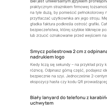
Biel jest uniwersalnym językiem profesjon
praktycznym strażnikiem firmowej tożsamo
na tyle dużą, by pomieścić pełnokolorowy na
przytłaczać użytkownika ani jego stroju. Mięk
gładka faktura podkreśla ostrość grafiki. C
bezpieczeństwa, której szybkie kliknięcie 
lub zrzucić oznakowanie przed wejściem na
Smycz poliestrowa 2 cm z odpinaną
nadrukiem logo
Kiedy liczą się sekundy – na przykład przy 
różnicę. Odpinasz górną część, podajesz iden
bezpiecznie na szyi. Jednocześnie 2-centy
ekspozycji hasła czy kodu QR prowadzącego
Biały lanyard do telefonu z karabi
uchwytem