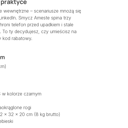
 praktyce
nie wewnętrzne – scenariusze mnożą się
LinkedIn. Smycz Ameste spina trzy
hroni telefon przed upadkiem i stale
 To ty decydujesz, czy umieścisz na
ny kod rabatowy.
cm
cm)
 w kolorze czarnym
aokrąglone rogi
52 × 32 × 20 cm (8 kg brutto)
ebieski