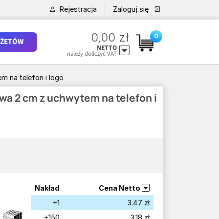
Rejestracja
Zaloguj się
0,00 zł
0
ŻETÓW
NETTO
należy doliczyć VAT
m na telefon i logo
wa 2 cm z uchwytem na telefon i
Nakład
Cena Netto
+1
3.47 zł
+150
3.18 zł