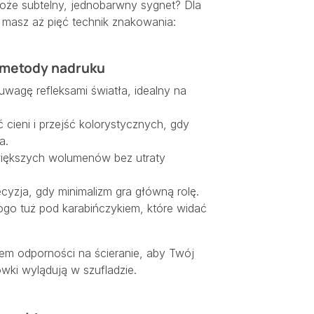
że subtelny, jednobarwny sygnet? Dla
 masz aż pięć technik znakowania:
 metody nadruku
wagę refleksami światła, idealny na
 cieni i przejść kolorystycznych, gdy
a.
 większych wolumenów bez utraty
cyzja, gdy minimalizm gra główną rolę.
go tuż pod karabińczykiem, które widać
em odporności na ścieranie, aby Twój
wki wylądują w szufladzie.