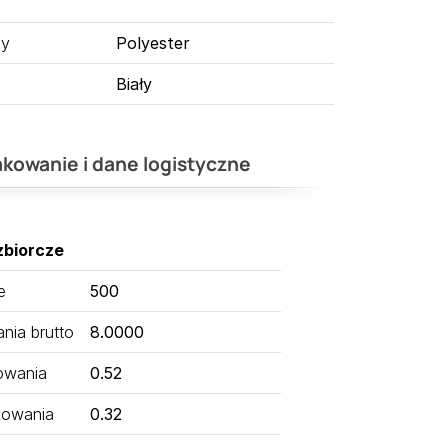
ny
Polyester
Biały
kowanie i dane logistyczne
zbiorcze
e
500
ia brutto
8.0000
owania
0.52
kowania
0.32