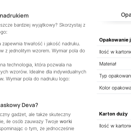
Opa
 nadrukiem
szcze bardziej wyjątkowy? Skorzystaj z
ogo:
Opakowanie 
 zapewnia trwałość i jakość nadruku.
ów z jednolitym wzorem. Wymiar pola do
Ilość w kartoni
Materiał
a technologia, która pozwala na
ych wzorów. Idealne dla indywidualnych
Typ opakowan
w. Wymiar pola do nadruku logo:
Kolor opakowa
blaskowy Deva?
Karton duży
czny gadżet, ale także skuteczny
ie, ile osób zauważy Twoje
worki
Ilość w kartoni
spominając o tym, że jednocześnie