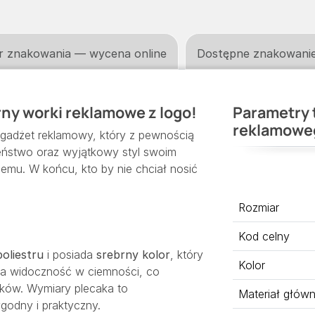
r znakowania — wycena online
Dostępne znakowani
rny worki reklamowe z logo!
Parametry 
reklamowe
gadżet reklamowy, który z pewnością
eństwo oraz wyjątkowy styl swoim
mu. W końcu, kto by nie chciał nosić
Rozmiar
Kod celny
poliestru
i posiada
srebrny kolor
, który
Kolor
sza widoczność w ciemności, co
ików. Wymiary plecaka to
Materiał głów
godny i praktyczny.