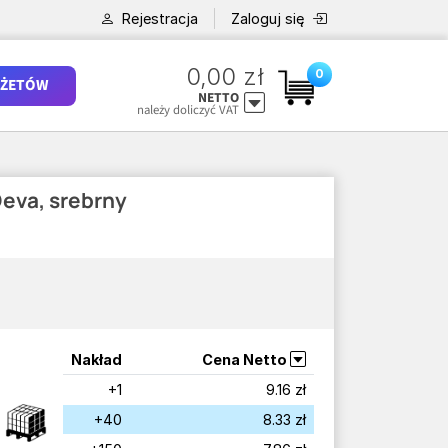
Rejestracja
Zaloguj się
0,00 zł
0
ŻETÓW
NETTO
należy doliczyć VAT
eva, srebrny
Nakład
Cena Netto
+1
9.16 zł
+40
8.33 zł