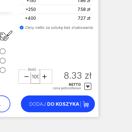
+150
7.86 zł
+250
7.58 zł
+400
7.27 zł
Ceny netto za sztukę bez znakowania
Ilość
8.33 zł
NETTO
cena jednostkowa
L
DODAJ
DO KOSZYKA