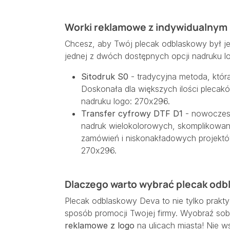
Worki reklamowe z indywidualnym
Chcesz, aby Twój plecak odblaskowy był je
jednej z dwóch dostępnych opcji nadruku l
Sitodruk S0
- tradycyjna metoda, która
Doskonała dla większych ilości plecak
nadruku logo: 270x296.
Transfer cyfrowy DTF D1
- nowoczesn
nadruk wielokolorowych, skomplikowan
zamówień i niskonakładowych projektó
270x296.
Dlaczego warto wybrać plecak od
Plecak odblaskowy Deva to nie tylko prakty
sposób promocji Twojej firmy. Wyobraź sob
reklamowe z logo
na ulicach miasta! Nie w