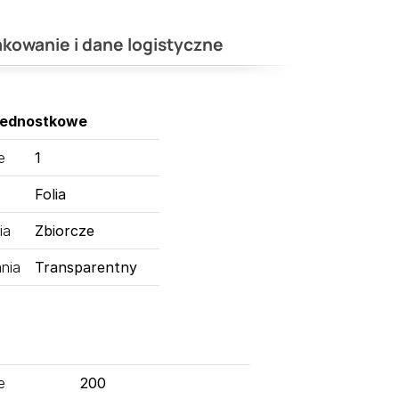
kowanie i dane logistyczne
jednostkowe
e
1
Folia
ia
Zbiorcze
nia
Transparentny
e
200