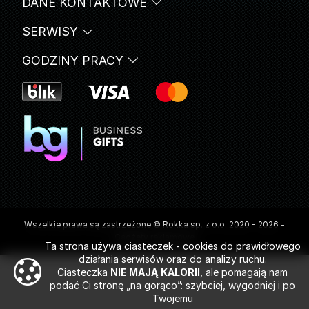
DANE KONTAKTOWE
SERWISY
GODZINY PRACY
Wszelkie prawa są zastrzeżone © Rokka sp. z o.o. 2020 - 2026 -
Gadżety reklamowe
Ta strona używa ciasteczek - cookies do prawidłowego
działania serwisów oraz do analizy ruchu.
Ciasteczka
NIE MAJĄ KALORII
, ale pomagają nam
podać Ci stronę „na gorąco”: szybciej, wygodniej i po
Twojemu