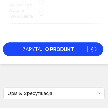
znakowaniem
Wycena
indywidualna
ZAPYTAJ
O PRODUKT
Wybierz sekcję