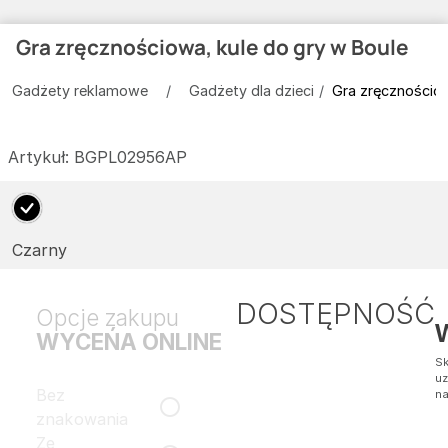
Gra zręcznościowa, kule do gry w Boule
Gadżety reklamowe
Gadżety dla dzieci
Gra zręcznościow
Artykuł:
BGPL02956AP
Czarny
DOSTĘPNOŚĆ
Opcje zakupu
WYCEŃA ONLINE
Sk
uz
Bez
na
znakowania
Ze