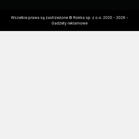
Wszelkie prawa są zastrzeżone © Rokka sp. z o.o. 2020 - 2026 -
Gadżety reklamowe