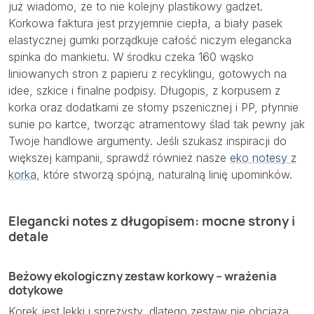
już wiadomo, że to nie kolejny plastikowy gadżet.
Korkowa faktura jest przyjemnie ciepła, a biały pasek
elastycznej gumki porządkuje całość niczym elegancka
spinka do mankietu. W środku czeka 160 wąsko
liniowanych stron z papieru z recyklingu, gotowych na
idee, szkice i finalne podpisy. Długopis, z korpusem z
korka oraz dodatkami ze słomy pszenicznej i PP, płynnie
sunie po kartce, tworząc atramentowy ślad tak pewny jak
Twoje handlowe argumenty. Jeśli szukasz inspiracji do
większej kampanii, sprawdź również nasze
eko notesy z
korka
, które stworzą spójną, naturalną linię upominków.
Elegancki notes z długopisem: mocne strony i
detale
Beżowy ekologiczny zestaw korkowy – wrażenia
dotykowe
Korek jest lekki i sprężysty, dlatego zestaw nie obciąża