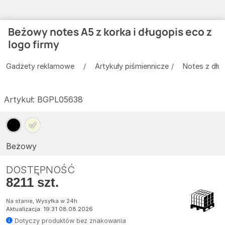
Beżowy notes A5 z korka i długopis eco z
logo firmy
Gadżety reklamowe
Artykuły piśmiennicze
Notes z dłu
Artykuł:
BGPL05638
Beżowy
DOSTĘPNOŚĆ
8211 szt.
Na stanie, Wysyłka w 24h
Aktualizacja: 19:31 08.08.2026
Dotyczy produktów bez znakowania