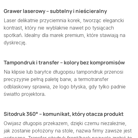
Grawer laserowy – subtelny i nieścieralny
Laser delikatnie przyciemnia korek, tworząc elegancki
kontrast, który nie wyblaknie nawet po tysiącach
spotkań. Idealny dla marek premium, które stawiają na
dyskrecję.
Tampondruk i transfer – kolory bez kompromisów
Na klipsie lub baryłce długopisu tampondruk przenosi
precyzyjnie pełną paletę barw, a termotransfer
odblaskowy sprawia, że logo błyska, gdy tylko padnie
światło projektora.
Sitodruk 360° – komunikat, który otacza produkt
Owijasz długopis przekazem, dzięki czemu niezależnie,
jak zostanie położony na stole, nazwa firmy zawsze jest
widoczna. Transfer sitodruk front/back pozwala zrobić to