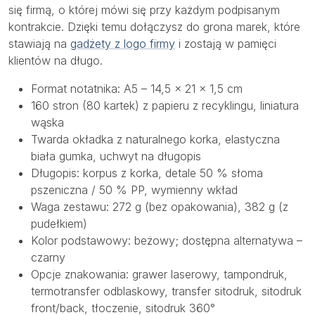
się firmą, o której mówi się przy każdym podpisanym
kontrakcie. Dzięki temu dołączysz do grona marek, które
stawiają na
gadżety z logo firmy
i zostają w pamięci
klientów na długo.
Format notatnika: A5 – 14,5 × 21 × 1,5 cm
160 stron (80 kartek) z papieru z recyklingu, liniatura
wąska
Twarda okładka z naturalnego korka, elastyczna
biała gumka, uchwyt na długopis
Długopis: korpus z korka, detale 50 % słoma
pszeniczna / 50 % PP, wymienny wkład
Waga zestawu: 272 g (bez opakowania), 382 g (z
pudełkiem)
Kolor podstawowy: beżowy; dostępna alternatywa –
czarny
Opcje znakowania: grawer laserowy, tampondruk,
termotransfer odblaskowy, transfer sitodruk, sitodruk
front/back, tłoczenie, sitodruk 360°