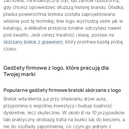
zachować minimalistyczny styl, lub zamów obustronny,
gdy chcesz opowiedzieć dłuższą historię brandu. Gładka,
płaska powierzchnia breloka została zaprojektowana
właśnie pod tę technikę; linie logo wychodzą ostre jak w
katalogu, a delikatne przejścia tonalne odczytasz nawet
pod światło. Jeśli cenisz trwałość i klasę, postaw na
skórzany brelok z grawerem
, który przetrwa każdą próbę
czasu.
Gadżety firmowe z logo, które pracują dla
Twojej marki
Popularne gadżety firmowe breloki skórzane z logo
Brelok wita klienta już przy otwieraniu drzwi auta,
przypomina o wspólnej inwestycji i buduje lojalność
dyskretnie, lecz skutecznie. W
około 8 na 10 przypadków
taki praktyczny drobiazg trafia na biurko lub do kieszeni, a
nie do szuflady zapomnienia, co czyni go jednym z