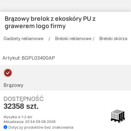
Brązowy brelok z ekoskóry PU z
grawerem logo firmy
Gadżety reklamowe
Breloki reklamowe
Breloki skórzan
Artykuł:
BGPL03400AP
Brązowy
DOSTĘPNOŚĆ
32358 szt.
Wysyłka w 1-2 dni
Aktualizacja: 20:54 09.08.2026
Dotyczy produktów bez znakowania