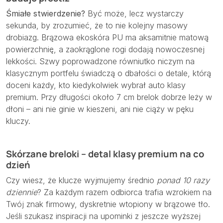
Śmiałe stwierdzenie?
Być może, lecz wystarczy
sekunda, by zrozumieć, że to nie kolejny masowy
drobiazg. Brązowa ekoskóra PU ma aksamitnie matową
powierzchnię, a zaokrąglone rogi dodają nowoczesnej
lekkości. Szwy poprowadzone równiutko niczym na
klasycznym portfelu świadczą o dbałości o detale, którą
doceni każdy, kto kiedykolwiek wybrał auto klasy
premium. Przy długości około 7 cm brelok dobrze leży w
dłoni – ani nie ginie w kieszeni, ani nie ciąży w pęku
kluczy.
Skórzane breloki – detal klasy premium na co
dzień
Czy wiesz, że klucze wyjmujemy średnio
ponad 10 razy
dziennie
? Za każdym razem odbiorca trafia wzrokiem na
Twój znak firmowy, dyskretnie wtopiony w brązowe tło.
Jeśli szukasz inspiracji na upominki z jeszcze wyższej