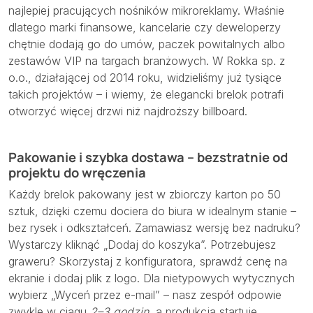
najlepiej pracujących nośników mikroreklamy. Właśnie
dlatego marki finansowe, kancelarie czy deweloperzy
chętnie dodają go do umów, paczek powitalnych albo
zestawów VIP na targach branżowych. W Rokka sp. z
o.o., działającej od 2014 roku, widzieliśmy już tysiące
takich projektów – i wiemy, że elegancki brelok potrafi
otworzyć więcej drzwi niż najdroższy billboard.
Pakowanie i szybka dostawa – bezstratnie od
projektu do wręczenia
Każdy brelok pakowany jest w zbiorczy karton po 50
sztuk, dzięki czemu dociera do biura w idealnym stanie –
bez rysek i odkształceń. Zamawiasz wersję bez nadruku?
Wystarczy kliknąć „Dodaj do koszyka”. Potrzebujesz
graweru? Skorzystaj z konfiguratora, sprawdź cenę na
ekranie i dodaj plik z logo. Dla nietypowych wytycznych
wybierz „Wyceń przez e-mail” – nasz zespół odpowie
zwykle w ciągu
2–3 godzin
, a produkcja startuje