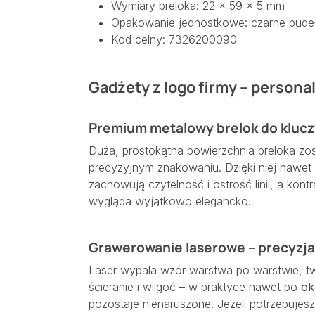
Wymiary breloka: 22 × 59 × 5 mm
Opakowanie jednostkowe: czarne pudeł
Kod celny: 7326200090
Gadżety z logo firmy – persona
Premium metalowy brelok do kluczy
Duża, prostokątna powierzchnia breloka zo
precyzyjnym znakowaniu. Dzięki niej nawet
zachowują czytelność i ostrość linii, a kon
wygląda wyjątkowo elegancko.
Grawerowanie laserowe – precyzja 
Laser wypala wzór warstwa po warstwie, t
ścieranie i wilgoć – w praktyce nawet po
ok
pozostaje nienaruszone. Jeżeli potrzebujes