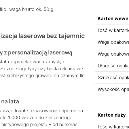
ko, waga brutto ok. 50 g
Karton wewn
Ilość w kartoni
lizacja laserowa bez tajemnic
Waga opakowan
 z personalizacją laserową
Waga opakowa
stała zaprojektowana z myślą o
Długość opak
 złożone logotypy czy hasła reklamowe
trast srebrzystego graweru na czarnym tle
Szrokość opa
Wysokość opa
na lata
worząc trwałe oznakowanie odporne na
Karton duży
oło 1 000
włożeń do kieszeni logo
z nietypowego projektu – od numeracji
Ilość w kartoni