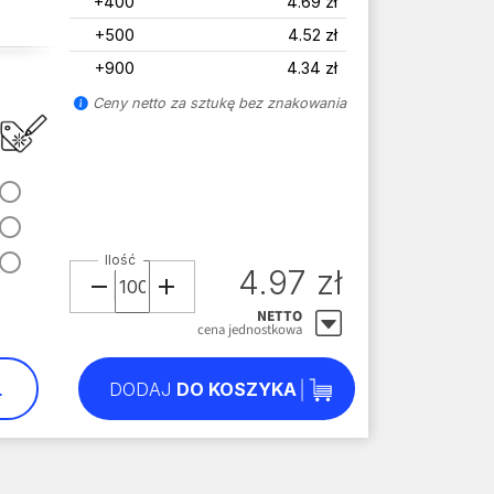
+400
4.69 zł
+500
4.52 zł
+900
4.34 zł
Ceny netto za sztukę bez znakowania
Ilość
4.97 zł
NETTO
cena jednostkowa
L
DODAJ
DO KOSZYKA