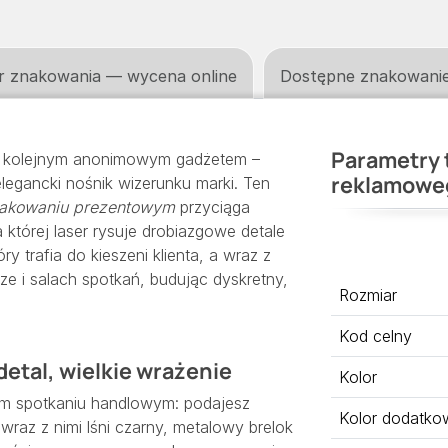
r znakowania — wycena online
Dostępne znakowani
Parametry 
ć kolejnym anonimowym gadżetem –
reklamowe
elegancki nośnik wizerunku marki. Ten
pakowaniu prezentowym
przyciąga
 której laser rysuje drobiazgowe detale
ry trafia do kieszeni klienta, a wraz z
ze i salach spotkań, budując dyskretny,
Rozmiar
Kod celny
detal, wielkie wrażenie
Kolor
m spotkaniu handlowym: podajesz
Kolor dodatko
wraz z nimi lśni czarny, metalowy brelok