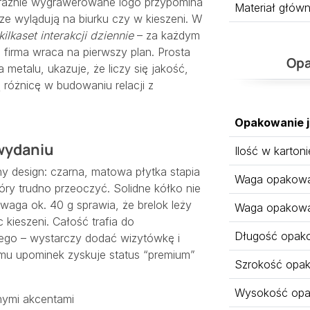
wyraźnie wygrawerowane logo przypomina
Materiał głów
cze wylądują na biurku czy w kieszeni. W
kilkaset interakcji dziennie
– za każdym
 firma wraca na pierwszy plan. Prosta
Opa
metalu, ukazuje, że liczy się jakość,
ą różnicę w budowaniu relacji z
Opakowanie 
 wydaniu
Ilość w kartoni
y design: czarna, matowa płytka stapia
Waga opakowan
tóry trudno przeoczyć. Solidne kółko nie
 waga ok. 40 g sprawia, że brelok leży
Waga opakowa
 kieszeni. Całość trafia do
Długość opak
ego – wystarczy dodać wizytówkę i
emu upominek zyskuje status “premium”
Szrokość opa
Wysokość opa
znymi akcentami