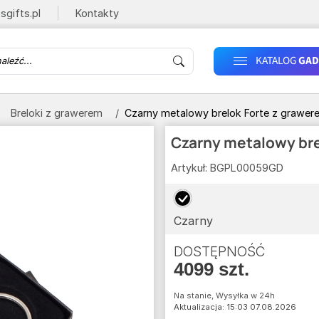
sgifts.pl
Kontakty
KATALOG
GAD
Breloki z grawerem
Czarny metalowy brelok Forte z grawer
Czarny metalowy bre
Artykuł:
BGPL00059GD
Czarny
DOSTĘPNOŚĆ
4099 szt.
Na stanie, Wysyłka w 24h
Aktualizacja: 15:03 07.08.2026