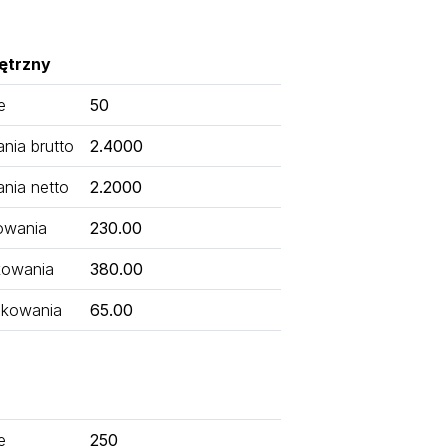
ętrzny
e
50
ia brutto
2.4000
nia netto
2.2000
owania
230.00
kowania
380.00
kowania
65.00
e
250