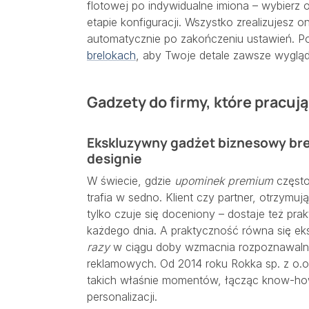
flotowej po indywidualne imiona – wybierz opc
etapie konfiguracji. Wszystko zrealizujesz on
automatycznie po zakończeniu ustawień. P
brelokach
, aby Twoje detale zawsze wygląd
Gadzety do firmy, które pracuj
Ekskluzywny gadżet biznesowy br
designie
W świecie, gdzie
upominek premium
często
trafia w sedno. Klient czy partner, otrzymuj
tylko czuje się doceniony – dostaje też pr
każdego dnia. A praktyczność równa się e
razy
w ciągu doby wzmacnia rozpoznawal
reklamowych. Od 2014 roku Rokka sp. z o.o.
takich właśnie momentów, łącząc know-ho
personalizacji.