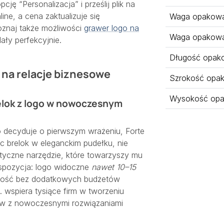
ję “Personalizacja” i prześlij plik na
line, a cena zaktualizuje się
Waga opakowan
oznaj także możliwości
grawer logo na
Waga opakowa
ały perfekcyjnie.
Długość opak
ą na relacje biznesowe
Szrokość opa
Wysokość opa
elok z logo w nowoczesnym
 decyduje o pierwszym wrażeniu, Forte
ąc brelok w eleganckim pudełku, nie
aktyczne narzędzie, które towarzyszy mu
kspozycja: logo widoczne
nawet 10–15
ność bez dodatkowych budżetów
 wspiera tysiące firm w tworzeniu
w z nowoczesnymi rozwiązaniami