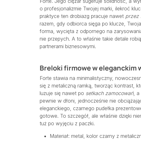
Forte. Jego ciężar sugeruje solidność, a 
o profesjonalizmie Twojej marki, ilekroć klu
praktyce ten drobiazg pracuje nawet
przez 
razem, gdy odbiorca sięga po klucze, Twoja
forma, wycięta z odpornego na zarysowania 
nie przepych. A to właśnie takie detale robi
partnerami biznesowymi.
Breloki firmowe w eleganckim
Forte stawia na minimalistyczny, nowoczesn
się z metaliczną ramką, tworząc kontrast, k
luzuje się nawet po
setkach zamocowań
, a
pewnie w dłoni, jednocześnie nie obciążając
eleganckiego, czarnego pudełka prezentow
gotowe. To szczegół, ale właśnie dzięki ni
tuż po wyjęciu z paczki.
Materiał: metal, kolor czarny z metalic