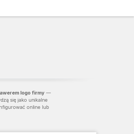
rawerem logo firmy
—
dzą się jako unikalne
nfigurować online lub