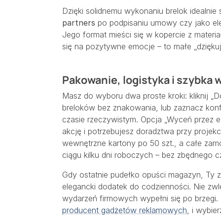
Dzięki solidnemu wykonaniu brelok idealnie 
partners
po podpisaniu umowy czy jako ele
Jego format mieści się w kopercie z materi
się na pozytywne emocje – to małe „dziękuję
Pakowanie, logistyka i szybka 
Masz do wyboru dwa proste kroki: kliknij „D
breloków bez znakowania, lub zaznacz konf
czasie rzeczywistym. Opcja „Wyceń przez e-
akcję i potrzebujesz doradztwa przy projek
wewnętrzne kartony po 50 szt., a całe zam
ciągu kilku dni roboczych – bez zbędnego c
Gdy ostatnie pudełko opuści magazyn, Ty zy
elegancki dodatek do codzienności. Nie zwl
wydarzeń firmowych wypełni się po brzegi. 
producent gadżetów reklamowych
, i wybie