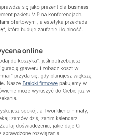
sprawdza się jako prezent dla
business
ment pakietu VIP na konferencjach.
ałami ofertowymi, a estetyka przekłada
”, które buduje zaufanie i lojalność.
wycena online
odaj do koszyka”, jeśli potrzebujesz
igurację graweru i zobacz koszt w
mail” przyda się, gdy planujesz większą
cie. Nasze
Breloki firmowe
pakujemy w
ówienie może wyruszyć do Ciebie już w
zekania.
skujesz spokój, a Twoi klienci – mały,
ekaj: zamów dziś, zanim kalendarz
Zaufaj doświadczeniu, jakie daje Ci
rz sprawdzone rozwiązania.