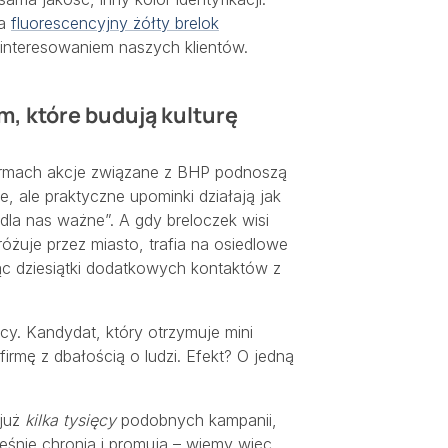
na
fluorescencyjny żółty brelok
ainteresowaniem naszych klientów.
, które budują kulturę
firmach akcje związane z BHP podnoszą
, ale praktyczne upominki działają jak
dla nas ważne”. A gdy breloczek wisi
żuje przez miasto, trafia na osiedlowe
ąc dziesiątki dodatkowych kontaktów z
cy. Kandydat, który otrzymuje mini
firmę z dbałością o ludzi. Efekt? O jedną
 już
kilka tysięcy
podobnych kampanii,
eśnie chronią i promują – wiemy więc,