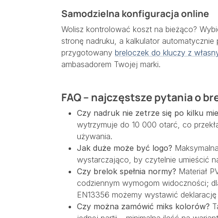
Samodzielna konfiguracja online
Wolisz kontrolować koszt na bieżąco? Wybie
stronę nadruku, a kalkulator automatycznie
przygotowany
breloczek do kluczy z włas
ambasadorem Twojej marki.
FAQ – najczęstsze pytania o br
Czy nadruk nie zetrze się po kilku mi
wytrzymuje do 10 000 otarć, co przekł
używania.
Jak duże może być logo?
Maksymalna 
wystarczająco, by czytelnie umieścić n
Czy brelok spełnia normy?
Materiał P
codziennym wymogom widoczności; dla
EN13356 możemy wystawić deklarację 
Czy można zamówić miks kolorów?
Ta