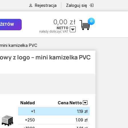
Rejestracja
Zaloguj się
0,00 zł
0
ŻETÓW
NETTO
należy doliczyć VAT
 mini kamizelka PVC
owy z logo – mini kamizelka PVC
Nakład
Cena Netto
+1
1.19 zł
+250
1.09 zł