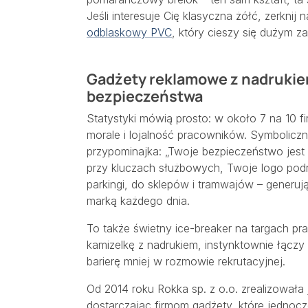
Jeśli interesuje Cię klasyczna żółć, zerknij 
odblaskowy PVC
, który cieszy się dużym z
Gadżety reklamowe z nadrukiem
bezpieczeństwa
Statystyki mówią prosto: w około 7 na 10 
morale i lojalność pracowników. Symboliczne
przypominajka: „Twoje bezpieczeństwo jest 
przy kluczach służbowych, Twoje logo podró
parkingi, do sklepów i tramwajów – generuj
marką każdego dnia.
To także świetny ice-breaker na targach pra
kamizelkę z nadrukiem, instynktownie łączy 
barierę mniej w rozmowie rekrutacyjnej.
Od 2014 roku Rokka sp. z o.o. zrealizowała
dostarczając firmom gadżety, które jednocz