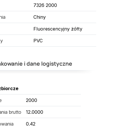
7326 2000
nia
Chiny
Fluorescencyjny żółty
ny
PVC
kowanie i dane logistyczne
zbiorcze
e
2000
ia brutto
12.0000
owania
0.42