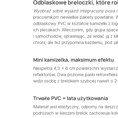
Odblaskowe breloczki, które ro
Wyobraź sobie wyjazd integracyjny poza m
pracownikom niewielkie pakiety powitalne. 
odblaskowy PVC w kształcie kamizelki z logo
ich plecakach. Wieczorem, gdy grupa spaceru
i samochodów, sprawiając, że widać ją z ki
chroni, ale też przypomina każdemu, pod ja
Mini kamizelka, maksimum efektu
Niespełna 4,3 × 6 cm powierzchni wystarcz
reflektorów. Dwa poziome paski retroreflek
widzi osobę z brelokiem szybciej nawet o 2
Trwałe PVC = lata użytkowania
Materiał jest elastyczny, odporny na deszc
podróżach w kieszeni brelok zachowuje kolo