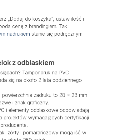
rz „Dodaj do koszyka”, ustaw ilość i
 poda cenę z brandingiem. Tak
nym nadrukiem
stanie się podręcznym
elok z odblaskiem
esiącach?
Tampondruk na PVC
ada się na około 2 lata codziennego
powierzchnia zadruku to 28 × 28 mm –
azwę i znak graficzny.
VC i elementy odblaskowe odpowiadają
 projektów wymagających certyfikacji
producenta.
k, żółty i pomarańczowy mogą iść w