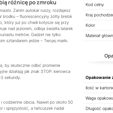
bią różnicę po zmroku
Kod celny
iasto.
Zanim autokar ruszy, rozdajesz
Kraj pochodze
W środku – fluorescencyjny żółty brelok
, który już po chwili kołysze się przy
Kolor
je nad jeziorem, odbija światła latarek
lkunastu metrów. Gadżet nie tylko
Materiał głów
kim sztandarem jedzie – Twojej marki.
Opa
a, by skutecznie odbić promienie
syjne działają jak znak STOP: kierowca
–3 sekundy.
Opakowanie 
Ilość w kartoni
Waga opakowan
z i codzienne obicia. Nawet po około 50
r i sprężystość, a łańcuszek nadal
Długość opak