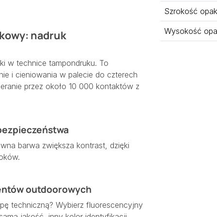
Szrokość opa
Wysokość opa
skowy: nadruk
elki w technice tampondruku. To
ie i cieniowania w palecie do czterech
ieranie przez około 10 000 kontaktów z
 bezpieczeństwa
wna barwa zwiększa kontrast, dzięki
roków.
ventów outdoorowych
ipę techniczną? Wybierz fluorescencyjny
ama jakość, inny kolor identyfikacji.