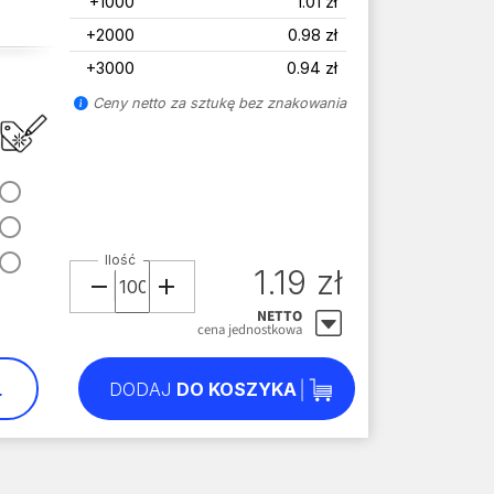
+1000
1.01 zł
+2000
0.98 zł
+3000
0.94 zł
Ceny netto za sztukę bez znakowania
Ilość
1.19 zł
NETTO
cena jednostkowa
L
DODAJ
DO KOSZYKA