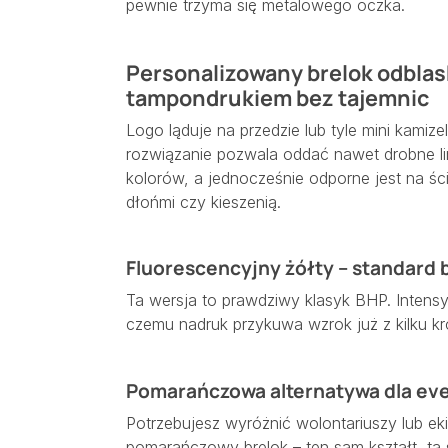
pewnie trzyma się metalowego oczka.
Personalizowany brelok odbla
tampondrukiem bez tajemnic
Logo ląduje na przedzie lub tyle mini kamiz
rozwiązanie pozwala oddać nawet drobne lin
kolorów, a jednocześnie odporne jest na śc
dłońmi czy kieszenią.
Fluorescencyjny żółty – standard
Ta wersja to prawdziwy klasyk BHP. Intensy
czemu nadruk przykuwa wzrok już z kilku k
Pomarańczowa alternatywa dla e
Potrzebujesz wyróżnić wolontariuszy lub ek
pomarańczowy brelok – ten sam kształt, ta s