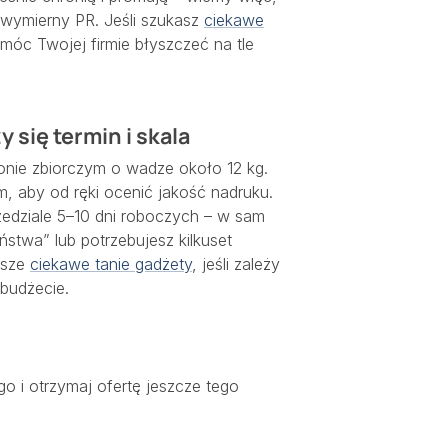
 wymierny PR. Jeśli szukasz
ciekawe
óc Twojej firmie błyszczeć na tle
y się termin i skala
onie zbiorczym o wadze około 12 kg.
m, aby od ręki ocenić jakość nadruku.
rzedziale 5–10 dni roboczych – w sam
eństwa” lub potrzebujesz kilkuset
asze
ciekawe tanie gadżety
, jeśli zależy
budżecie.
ogo i otrzymaj ofertę jeszcze tego