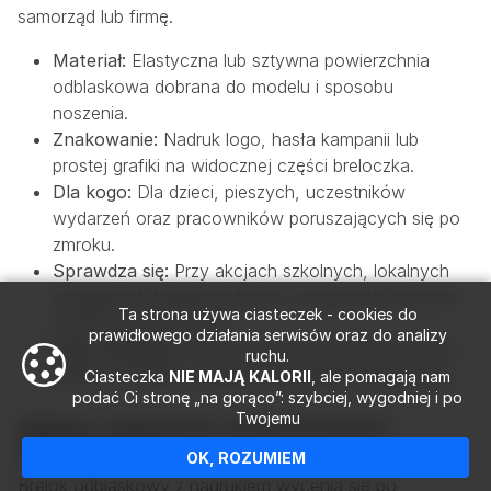
samorząd lub firmę.
Materiał:
Elastyczna lub sztywna powierzchnia
odblaskowa dobrana do modelu i sposobu
noszenia.
Znakowanie:
Nadruk logo, hasła kampanii lub
prostej grafiki na widocznej części breloczka.
Dla kogo:
Dla dzieci, pieszych, uczestników
wydarzeń oraz pracowników poruszających się po
zmroku.
Sprawdza się:
Przy akcjach szkolnych, lokalnych
programach bezpieczeństwa i rozdaniach podczas
Ta strona używa ciasteczek - cookies do
eventów terenowych.
prawidłowego działania serwisów oraz do analizy
Czas realizacji:
Termin produkcji potwierdza się po
ruchu.
wyborze modelu, nakładu i akceptacji wizualizacji.
Ciasteczka
NIE MAJĄ KALORII
, ale pomagają nam
podać Ci stronę „na gorąco”: szybciej, wygodniej i po
Twojemu
Nakład, znakowanie i budżet breloków
odblaskowych
OK, ROZUMIEM
Brelok odblaskowy z nadrukiem wycenia się po