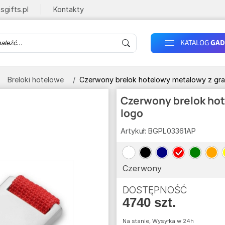
sgifts.pl
Kontakty
KATALOG
GAD
Breloki hotelowe
Czerwony brelok hotelowy metalowy z gr
Czerwony brelok ho
logo
Artykuł:
BGPL03361AP
Czerwony
DOSTĘPNOŚĆ
4740 szt.
Na stanie, Wysyłka w 24h