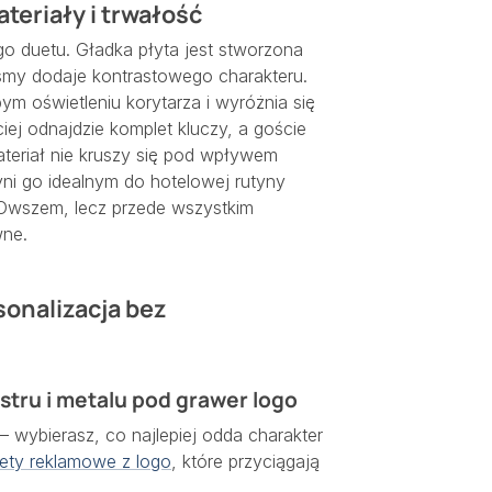
teriały i trwałość
go duetu. Gładka płyta jest stworzona
śmy dodaje kontrastowego charakteru.
m oświetleniu korytarza i wyróżnia się
ciej odnajdzie komplet kluczy, a goście
teriał nie kruszy się pod wpływem
ni go idealnym do hotelowej rutyny
Owszem, lecz przede wszystkim
wne.
sonalizacja bez
stru i metalu pod grawer logo
– wybierasz, co najlepiej odda charakter
ety reklamowe z logo
, które przyciągają