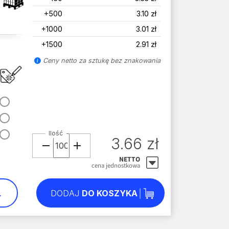
+500
3.10 zł
+1000
3.01 zł
+1500
2.91 zł
Ceny netto za sztukę bez znakowania
Ilość
3.66 zł
NETTO
cena jednostkowa
L
DODAJ
DO KOSZYKA