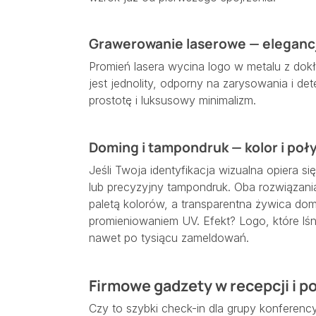
Grawerowanie laserowe — elegancja
Promień lasera wycina logo w metalu z dokł
jest jednolity, odporny na zarysowania i det
prostotę i luksusowy minimalizm.
Doming i tampondruk — kolor i poły
Jeśli Twoja identyfikacja wizualna opiera s
lub precyzyjny tampondruk. Oba rozwiązani
paletą kolorów, a transparentna żywica do
promieniowaniem UV. Efekt? Logo, które lśni
nawet po tysiącu zameldowań.
Firmowe gadzety w recepcji i po
Czy to szybki check-in dla grupy konferency