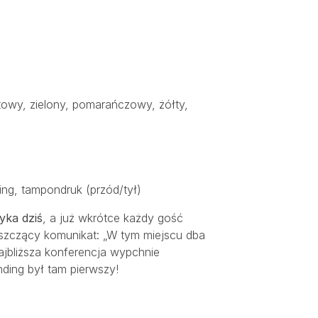
atowy, zielony, pomarańczowy, żółty,
ing, tampondruk (przód/tył)
yka dziś
, a już wkrótce każdy gość
yszczący komunikat: „W tym miejscu dba
ajbliższa konferencja wypchnie
nding był tam pierwszy!