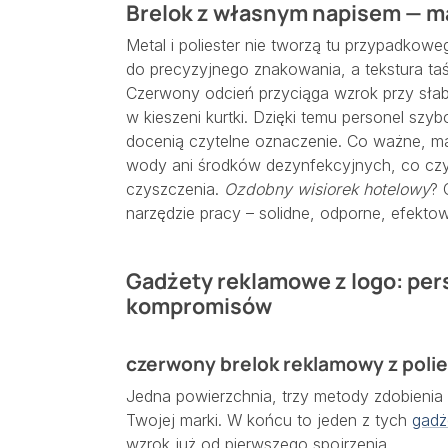
Brelok z własnym napisem — ma
Metal i poliester nie tworzą tu przypadkowe
do precyzyjnego znakowania, a tekstura ta
Czerwony odcień przyciąga wzrok przy słaby
w kieszeni kurtki. Dzięki temu personel szyb
docenią czytelne oznaczenie. Co ważne, ma
wody ani środków dezynfekcyjnych, co czy
czyszczenia.
Ozdobny wisiorek hotelowy
? 
narzędzie pracy – solidne, odporne, efekto
Gadżety reklamowe z logo: per
kompromisów
czerwony brelok reklamowy z polie
Jedna powierzchnia, trzy metody zdobienia 
Twojej marki. W końcu to jeden z tych
gadż
wzrok już od pierwszego spojrzenia.