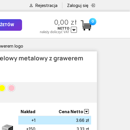
Rejestracja
Zaloguj się
0,00 zł
0
ŻETÓW
NETTO
należy doliczyć VAT
awerem logo
telowy metalowy z grawerem
Nakład
Cena Netto
+1
3.66 zł
+150
3.33 zł