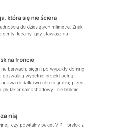
, która się nie ściera
adnością do dziesiątych milimetra. Znak
ergenty. Idealny, gdy stawiasz na
sk na froncie
ię na barwach, sięgnij po wypukły doming
a pozwalają wypełnić projekt pełną
mingowa dodatkowo chroni grafikę przed
 jak lakier samochodowy i nie blaknie
za nią
jnej, czy powitalny pakiet VIP – brelok z