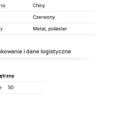
nia
Chiny
Czerwony
ny
Metal, poliester
kowanie i dane logistyczne
ętrzny
e
50