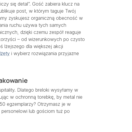
iczy się detal”. Gość zabiera klucz na
ublikuje post, w którym taguje Twój
lamy zyskujesz organiczną obecność w
mania ruchu używa tych samych
icznych, dzięki czemu zespół reaguje
 korzyści – od wizerunkowych po czysto
ś lżejszego dla większej akcji
dżety
i wybierz rozwiązania przyjazne
pakowanie
itality. Dlatego breloki wysyłamy w
kując w ochronną torebkę, by metal nie
 50 egzemplarzy? Otrzymasz je w
 personelowi lub gościom tuż po