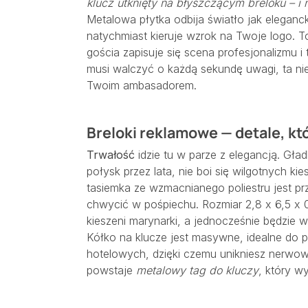
klucz utknięty na błyszczącym breloku – i
Metalowa płytka odbija światło jak elegancki
natychmiast kieruje wzrok na Twoje logo. To
gościa zapisuje się scena profesjonalizmu i 
musi walczyć o każdą sekundę uwagi, ta n
Twoim ambasadorem.
Breloki reklamowe — detale, któ
Trwałość
idzie tu w parze z elegancją. Gł
połysk przez lata, nie boi się wilgotnych ki
tasiemka ze wzmacnianego poliestru jest pr
chwycić w pośpiechu. Rozmiar 2,8 x 6,5 x 0
kieszeni marynarki, a jednocześnie będzie
Kółko na klucze jest masywne, idealne do p
hotelowych, dzięki czemu unikniesz nerwow
powstaje
metalowy tag do kluczy
, który w