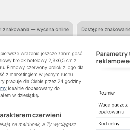
r znakowania — wycena online
Dostępne znakowani
Parametry 
ć pierwsze wrażenie jeszcze zanim gość
reklamowe
alowy brelok hotelowy 2,8x6,5 cm z
oru. Firmowy czerwony brelok z logo dla
ość z marketingiem w jednym ruchu
óry pracuje dla Ciebie przez 24 godziny
irmy
idealnie dopasowany do
Rozmiar
załem w dziesiątkę.
Waga gadżeta
opakowaniu
harakterem czerwieni
Kod celny
ekają na meldunek, a Ty wyciągasz