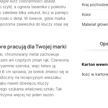
 nagle kurz codzienności opada.
Kraj pochodze
 szyld, a ognista tasiemka z poliestru
 zaledwie kilka sekund, lecz w pamięci
Kolor
troski o detal. W świecie, gdzie marka
iepozorna
zawieszka do kluczy
staje się
Materiał głów
Opa
re pracują dla Twojej marki
adki, chromowany metal zachowuje
eszeni ani częstych zmian rąk. Czerwona
Karton wewn
zyjemnie szeroka, więc łatwo ją
,6 cm sprawia, że brelok zmieści się w
Ilość w kartoni
 widoczny na recepcyjnym wieszaku.
ęku nawet dziesięciu kluczy
ego szukania właściwej sztuki. Tak
ytrzyma więcej niż jeden sezon.