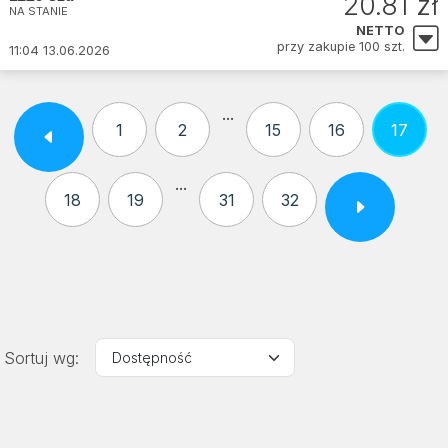
20.81 zł
NA STANIE
NETTO
przy zakupie 100 szt.
11:04 13.06.2026
...
1
2
15
16
17
...
18
19
31
32
Sortuj wg: