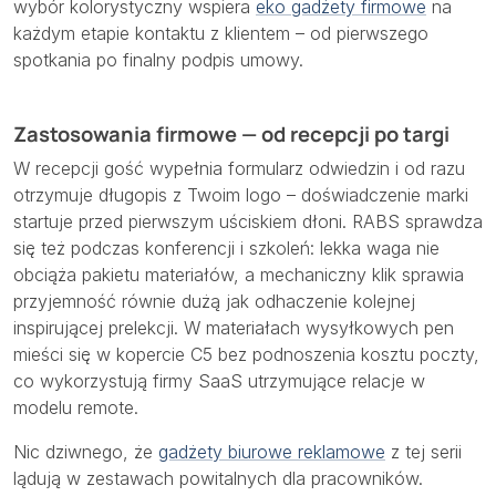
wybór kolorystyczny wspiera
eko gadżety firmowe
na
każdym etapie kontaktu z klientem – od pierwszego
spotkania po finalny podpis umowy.
Zastosowania firmowe — od recepcji po targi
W recepcji gość wypełnia formularz odwiedzin i od razu
otrzymuje długopis z Twoim logo – doświadczenie marki
startuje przed pierwszym uściskiem dłoni. RABS sprawdza
się też podczas konferencji i szkoleń: lekka waga nie
obciąża pakietu materiałów, a mechaniczny klik sprawia
przyjemność równie dużą jak odhaczenie kolejnej
inspirującej prelekcji. W materiałach wysyłkowych pen
mieści się w kopercie C5 bez podnoszenia kosztu poczty,
co wykorzystują firmy SaaS utrzymujące relacje w
modelu remote.
Nic dziwnego, że
gadżety biurowe reklamowe
z tej serii
lądują w zestawach powitalnych dla pracowników.