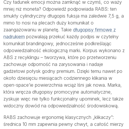
Czy ładunek emocji można zamknąć w czymś, co waży
mniej niż moneta? Odpowiedź podpowiada RABS: ten
smukły cylindryczny długopis fuksja ma zaledwie 7,5 g, a
mimo to nosi na plecach duży komunikat o
zaangażowaniu w planetę. Takie
długopisy firmowe z
nadrukiem
pozwalają przekuć każdy podpis w czytelny
komunikat brandingowy, jednocześnie podkreślając
odpowiedzialność ekologiczną marki. Korpus wykonano z
ABS z recyklingu – tworzywa, które po przetworzeniu
zachowuje odporność na zarysowania i nadaje
gadżetowi połysk godny premium. Dzięki temu nawet po
około dziesięciu miesiącach codziennego klikania w
open-space’ie powierzchnia wciąż lśni jak nowa. Marka,
która wręcza długopisy promocyjne automatyczne,
zyskuje więc nie tylko funkcjonalny upominek, lecz także
widoczny dowód na odpowiedzialność środowiskową.
RABS zachowuje ergonomię klasycznych „klikaczy”:
średnica 10 mm zapewnia pewny chwyt, a całość mierzy