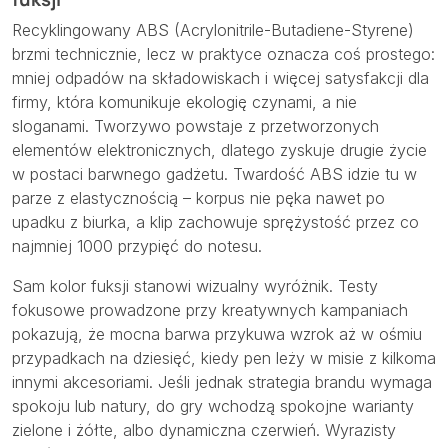
Recyklingowany ABS (Acrylonitrile-Butadiene-Styrene)
brzmi technicznie, lecz w praktyce oznacza coś prostego:
mniej odpadów na składowiskach i więcej satysfakcji dla
firmy, która komunikuje ekologię czynami, a nie
sloganami. Tworzywo powstaje z przetworzonych
elementów elektronicznych, dlatego zyskuje drugie życie
w postaci barwnego gadżetu. Twardość ABS idzie tu w
parze z elastycznością – korpus nie pęka nawet po
upadku z biurka, a klip zachowuje sprężystość przez co
najmniej 1000 przypięć do notesu.
Sam kolor fuksji stanowi wizualny wyróżnik. Testy
fokusowe prowadzone przy kreatywnych kampaniach
pokazują, że mocna barwa przykuwa wzrok aż w ośmiu
przypadkach na dziesięć, kiedy pen leży w misie z kilkoma
innymi akcesoriami. Jeśli jednak strategia brandu wymaga
spokoju lub natury, do gry wchodzą spokojne warianty
zielone i żółte, albo dynamiczna czerwień. Wyrazisty