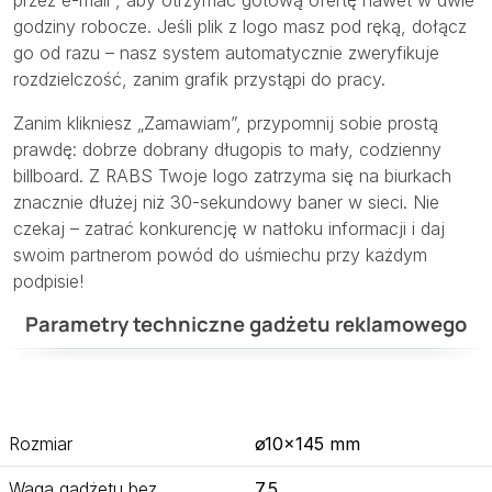
przez e-mail”, aby otrzymać gotową ofertę nawet w dwie
godziny robocze. Jeśli plik z logo masz pod ręką, dołącz
go od razu – nasz system automatycznie zweryfikuje
rozdzielczość, zanim grafik przystąpi do pracy.
Zanim klikniesz „Zamawiam”, przypomnij sobie prostą
prawdę: dobrze dobrany długopis to mały, codzienny
billboard. Z RABS Twoje logo zatrzyma się na biurkach
znacznie dłużej niż 30-sekundowy baner w sieci. Nie
czekaj – zatrać konkurencję w natłoku informacji i daj
swoim partnerom powód do uśmiechu przy każdym
podpisie!
Parametry techniczne gadżetu reklamowego
Rozmiar
ø10×145 mm
Waga gadżetu bez
7.5