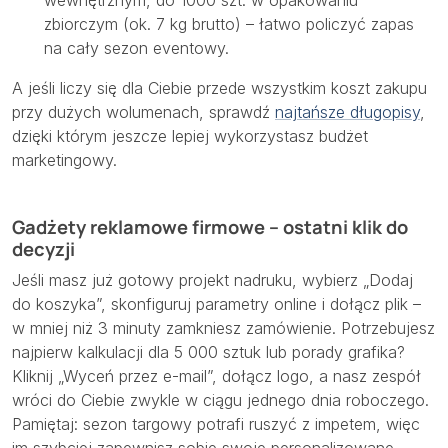
wewnętrznym, do 1000 szt. w opakowaniu
zbiorczym (ok. 7 kg brutto) – łatwo policzyć zapas
na cały sezon eventowy.
A jeśli liczy się dla Ciebie przede wszystkim koszt zakupu
przy dużych wolumenach, sprawdź
najtańsze długopisy
,
dzięki którym jeszcze lepiej wykorzystasz budżet
marketingowy.
Gadżety reklamowe firmowe – ostatni klik do
decyzji
Jeśli masz już gotowy projekt nadruku, wybierz „Dodaj
do koszyka”, skonfiguruj parametry online i dołącz plik –
w mniej niż 3 minuty zamkniesz zamówienie. Potrzebujesz
najpierw kalkulacji dla 5 000 sztuk lub porady grafika?
Kliknij „Wyceń przez e-mail”, dołącz logo, a nasz zespół
wróci do Ciebie zwykle w ciągu jednego dnia roboczego.
Pamiętaj: sezon targowy potrafi ruszyć z impetem, więc
im szybciej zapewnisz sobie swoje personalizowane