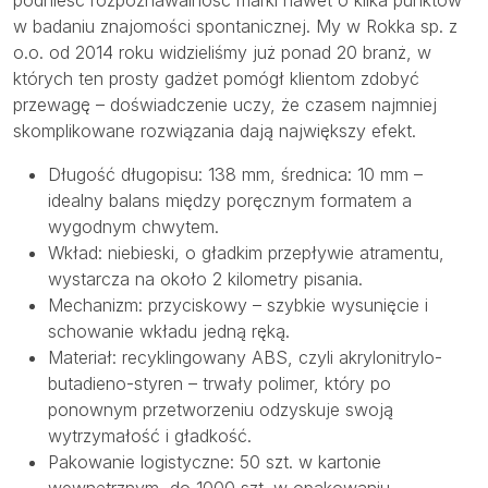
podnieść rozpoznawalność marki nawet o kilka punktów
w badaniu znajomości spontanicznej. My w Rokka sp. z
o.o. od 2014 roku widzieliśmy już ponad 20 branż, w
których ten prosty gadżet pomógł klientom zdobyć
przewagę – doświadczenie uczy, że czasem najmniej
skomplikowane rozwiązania dają największy efekt.
Długość długopisu: 138 mm, średnica: 10 mm –
idealny balans między poręcznym formatem a
wygodnym chwytem.
Wkład: niebieski, o gładkim przepływie atramentu,
wystarcza na około 2 kilometry pisania.
Mechanizm: przyciskowy – szybkie wysunięcie i
schowanie wkładu jedną ręką.
Materiał: recyklingowany ABS, czyli akrylonitrylo-
butadieno-styren – trwały polimer, który po
ponownym przetworzeniu odzyskuje swoją
wytrzymałość i gładkość.
Pakowanie logistyczne: 50 szt. w kartonie