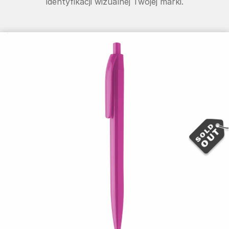
identyfikacji wizualnej Twojej marki.