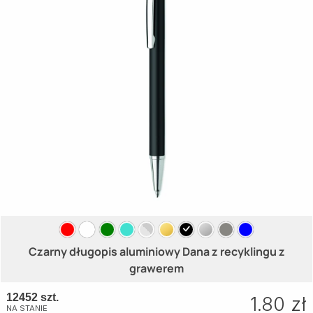
Czarny długopis aluminiowy Dana z recyklingu z
grawerem
12452 szt.
1.80 zł
NA STANIE