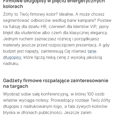
Firmowe długopisy w pięciu energetycznych
kolorach
Żółty to Twój firmowy kolor? Idealnie. A może chcesz
segmentować odbiorców według barw kampanii? Postaw
na fuksję dla działu HR, czerwień dla klientów VIP, jasny
błękit dla studentów albo czerń dla klasycznej elegancji.
Jednym ruchem zaznaczasz różnicę i porządkujesz
materiały jeszcze przed rozpoczęciem prezentacji. A gdy
budżet jest napięty, zainteresują Cię również
tanie
długopisy
, które łączą niską cenę z wysoką jakością
nadruku.
Gadżety firmowe rozpalające zainteresowanie
na targach
Wyobraź sobie salę konferencyjną, w której 100 osób
właśnie wyciąga notesy. Prowadzący rozdaje Twój żółty
długopis z nadrukowanym logo, a fala żywych kolorów
błyska w dłoniach publiczności. Jeszcze zanim