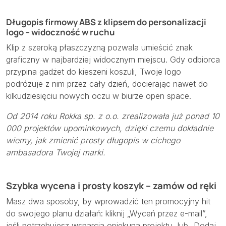
Długopis firmowy ABS z klipsem do personalizacji
logo – widoczność w ruchu
Klip z szeroką płaszczyzną pozwala umieścić znak
graficzny w najbardziej widocznym miejscu. Gdy odbiorca
przypina gadżet do kieszeni koszuli, Twoje logo
podróżuje z nim przez cały dzień, docierając nawet do
kilkudziesięciu nowych oczu w biurze open space.
Od 2014 roku Rokka sp. z o.o. zrealizowała już ponad 10
000 projektów upominkowych, dzięki czemu dokładnie
wiemy, jak zmienić prosty długopis w cichego
ambasadora Twojej marki.
Szybka wycena i prosty koszyk – zamów od ręki
Masz dwa sposoby, by wprowadzić ten promocyjny hit
do swojego planu działań: kliknij „Wyceń przez e-mail”,
jeśli potrzebujesz wsparcia opiekuna projektu, lub „Dodaj