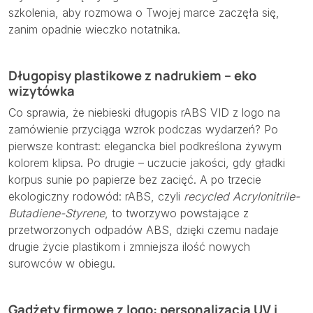
szkolenia, aby rozmowa o Twojej marce zaczęła się,
zanim opadnie wieczko notatnika.
Długopisy plastikowe z nadrukiem – eko
wizytówka
Co sprawia, że niebieski długopis rABS VID z logo na
zamówienie przyciąga wzrok podczas wydarzeń? Po
pierwsze kontrast: elegancka biel podkreślona żywym
kolorem klipsa. Po drugie – uczucie jakości, gdy gładki
korpus sunie po papierze bez zacięć. A po trzecie
ekologiczny rodowód: rABS, czyli
recycled Acrylonitrile-
Butadiene-Styrene
, to tworzywo powstające z
przetworzonych odpadów ABS, dzięki czemu nadaje
drugie życie plastikom i zmniejsza ilość nowych
surowców w obiegu.
Gadżety firmowe z logo: personalizacja UV i