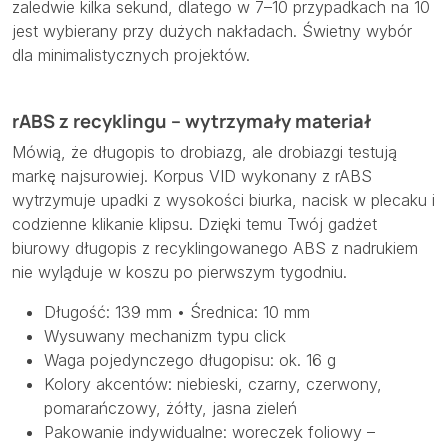
zaledwie kilka sekund, dlatego w 7–10 przypadkach na 10
jest wybierany przy dużych nakładach. Świetny wybór
dla minimalistycznych projektów.
rABS z recyklingu – wytrzymały materiał
Mówią, że długopis to drobiazg, ale drobiazgi testują
markę najsurowiej. Korpus VID wykonany z rABS
wytrzymuje upadki z wysokości biurka, nacisk w plecaku i
codzienne klikanie klipsu. Dzięki temu Twój gadżet
biurowy długopis z recyklingowanego ABS z nadrukiem
nie wyląduje w koszu po pierwszym tygodniu.
Długość: 139 mm • Średnica: 10 mm
Wysuwany mechanizm typu click
Waga pojedynczego długopisu: ok. 16 g
Kolory akcentów: niebieski, czarny, czerwony,
pomarańczowy, żółty, jasna zieleń
Pakowanie indywidualne: woreczek foliowy –