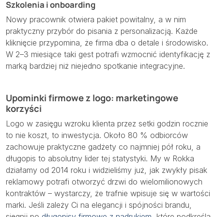
Szkolenia i onboarding
Nowy pracownik otwiera pakiet powitalny, a w nim
praktyczny przybór do pisania z personalizacją. Każde
kliknięcie przypomina, że firma dba o detale i środowisko.
W 2–3 miesiące taki gest potrafi wzmocnić identyfikację z
marką bardziej niż niejedno spotkanie integracyjne.
Upominki firmowe z logo: marketingowe
korzyści
Logo w zasięgu wzroku klienta przez setki godzin rocznie
to nie koszt, to inwestycja. Około 80 % odbiorców
zachowuje praktyczne gadżety co najmniej pół roku, a
długopis to absolutny lider tej statystyki. My w Rokka
działamy od 2014 roku i widzieliśmy już, jak zwykły pisak
reklamowy potrafi otworzyć drzwi do wielomilionowych
kontraktów – wystarczy, że trafnie wpisuje się w wartości
marki. Jeśli zależy Ci na elegancji i spójności brandu,
sięgnij po
długopisy firmowe z nadrukiem
, które podkreślą