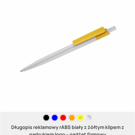
Długopis reklamowy rABS biały z żółtym klipem z
nadrukiem logo – gadżet firmowy