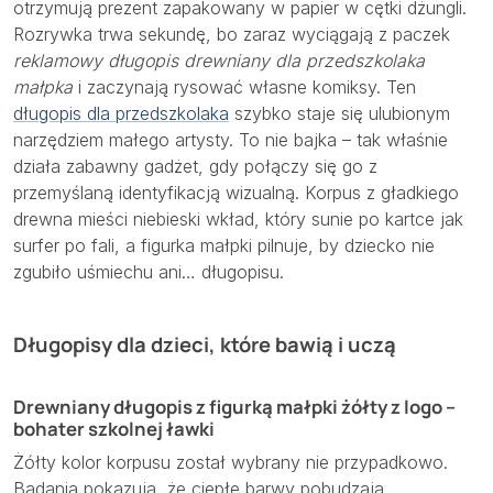
otrzymują prezent zapakowany w papier w cętki dżungli.
Rozrywka trwa sekundę, bo zaraz wyciągają z paczek
reklamowy długopis drewniany dla przedszkolaka
małpka
i zaczynają rysować własne komiksy. Ten
długopis dla przedszkolaka
szybko staje się ulubionym
narzędziem małego artysty. To nie bajka – tak właśnie
działa zabawny gadżet, gdy połączy się go z
przemyślaną identyfikacją wizualną. Korpus z gładkiego
drewna mieści niebieski wkład, który sunie po kartce jak
surfer po fali, a figurka małpki pilnuje, by dziecko nie
zgubiło uśmiechu ani… długopisu.
Długopisy dla dzieci, które bawią i uczą
Drewniany długopis z figurką małpki żółty z logo –
bohater szkolnej ławki
Żółty kolor korpusu został wybrany nie przypadkowo.
Badania pokazują, że ciepłe barwy pobudzają