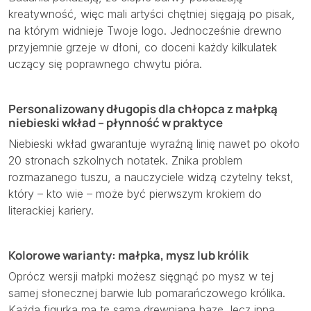
kreatywność, więc mali artyści chętniej sięgają po pisak,
na którym widnieje Twoje logo. Jednocześnie drewno
przyjemnie grzeje w dłoni, co doceni każdy kilkulatek
uczący się poprawnego chwytu pióra.
Personalizowany długopis dla chłopca z małpką
niebieski wkład – płynność w praktyce
Niebieski wkład gwarantuje wyraźną linię nawet po około
20 stronach szkolnych notatek. Znika problem
rozmazanego tuszu, a nauczyciele widzą czytelny tekst,
który – kto wie – może być pierwszym krokiem do
literackiej kariery.
Kolorowe warianty: małpka, mysz lub królik
Oprócz wersji małpki możesz sięgnąć po mysz w tej
samej słonecznej barwie lub pomarańczowego królika.
Każda figurka ma tę samą drewnianą bazę, lecz inną