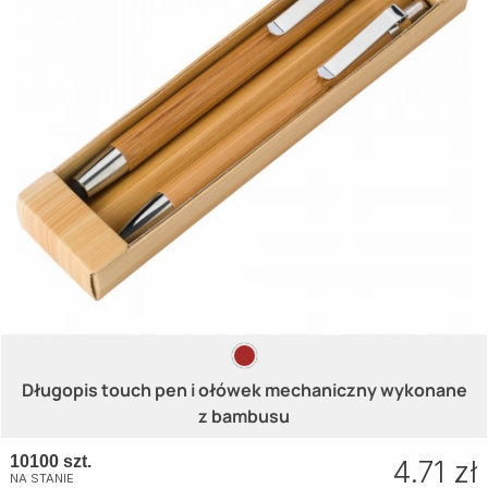
Długopis touch pen i ołówek mechaniczny wykonane
z bambusu
10100 szt.
4.71 zł
NA STANIE