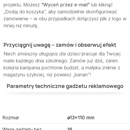
projektu. Możesz
“Wyceń przez e-mail”
lub kliknąć
„Dodaj do koszyka”, aby samodzielnie skonfigurować
zamówienie – w obu przypadkach dołączysz plik z logo w
mniej niż minutę.
Przyciągnij uwagę – zamów i obserwuj efekt
Niech
śmieszny długopis dla dzieci
pracuje dla Twojej
marki każdego dnia szkolnego. Zamów już dziś, zanim
kolejna kampania pochłonie budżet, a małpka zniknie z
magazynu szybciej, niż powiesz „banan”!
Parametry techniczne gadżetu reklamowego
Rozmiar
ø13×110 mm
Waga gadżetu bez
16