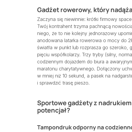
Gadżet rowerowy, który nadąża
Zaczyna się niewinnie: krótki firmowy spac
Twój kontrahent trzyma pachnącą nowością la
niego, że to nie kolejny jednorazowy upomi
anodowana latarka rowerowa o mocy do 2
światła w punkt lub rozprasza go szeroko, g
pięciu współkolarzy. Trzy tryby (silny, nor
codziennym dojazdem do biura a awaryjn
maratonu charytatywnego. Dołączony uchw
w mniej niż 10 sekund, a pasek na nadgarste
i sprawdzić trasę pieszo.
Sportowe gadżety z nadrukiem –
potencjał?
Tampondruk odporny na codzienn