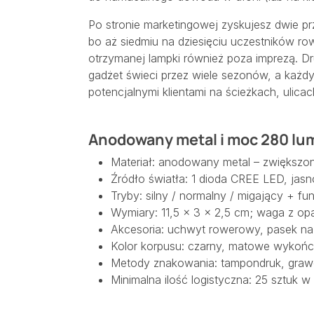
Po stronie marketingowej zyskujesz dwie p
bo aż siedmiu na dziesięciu uczestników r
otrzymanej lampki również poza imprezą. D
gadżet świeci przez wiele sezonów, a każdy
potencjalnymi klientami na ścieżkach, ulicac
Anodowany metal i moc 280 lu
Materiał: anodowany metal – zwiększo
Źródło światła: 1 dioda CREE LED, jas
Tryby: silny / normalny / migający + fu
Wymiary: 11,5 × 3 × 2,5 cm; waga z o
Akcesoria: uchwyt rowerowy, pasek na
Kolor korpusu: czarny, matowe wykońc
Metody znakowania: tampondruk, graw
Minimalna ilość logistyczna: 25 sztuk 