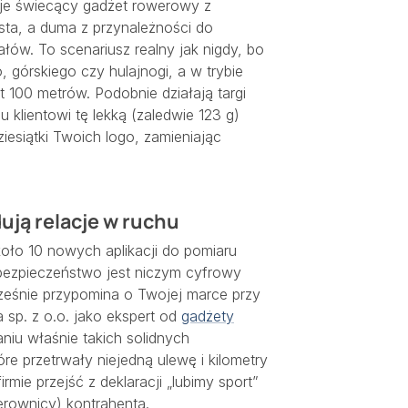
muje świecący gadżet rowerowy z
ta, a duma z przynależności do
ów. To scenariusz realny jak nigdy, bo
o, górskiego czy hulajnogi, a w trybie
 100 metrów. Podobnie działają targi
klientowi tę lekką (zaledwie 123 g)
ziesiątki Twoich logo, zamieniając
ują relacje w ruchu
oło 10 nowych aplikacji do pomiaru
 bezpieczeństwo jest niczym cyfrowy
ocześnie przypomina o Twojej marce przy
 sp. z o.o. jako ekspert od
gadżety
niu właśnie takich solidnych
óre przetrwały niejedną ulewę i kilometry
rmie przejść z deklaracji „lubimy sport”
rownicy) kontrahenta.