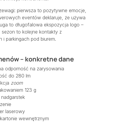
rzewagi: pierwsza to pozytywne emocje,
owerowych eventów deklaruje, że używa
ruga to długofalowa ekspozycja logo –
 sezon to kolejne kontakty z
h i parkingach pod biurem.
menów – konkretne dane
na odporność na zarysowania
ność do 280 lm
nkcja
zoom
pakowaniem 123 g
 nadgarstek
zenie
er laserowy
w kartonie wewnętrznym