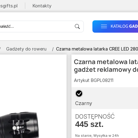
sgifts.pl
Kontakty
KATALOG
GAD
Gadżety do roweru
Czarna metalowa latarka CREE LED 28
Czarna metalowa lat
gadżet reklamowy d
Artykuł:
BGPL08211
Czarny
DOSTĘPNOŚĆ
445 szt.
Na stanie, Wysyłka w 24h