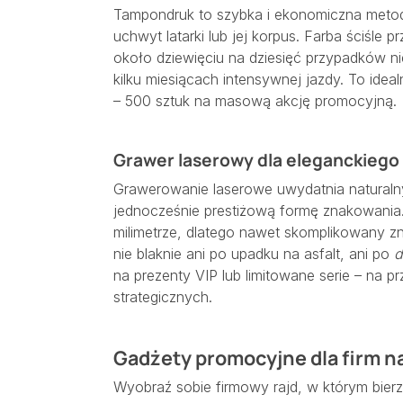
Tampondruk to szybka i ekonomiczna metoda,
uchwyt latarki lub jej korpus. Farba ściśl
około dziewięciu na dziesięć przypadków n
kilku miesiącach intensywnej jazdy. To ideal
– 500 sztuk na masową akcję promocyjną.
Grawer laserowy dla eleganckiego
Grawerowanie laserowe uwydatnia naturalny
jednocześnie prestiżową formę znakowania.
milimetrze, dlatego nawet skomplikowany z
nie blaknie ani po upadku na asfalt, ani po
d
na prezenty VIP lub limitowane serie – na p
strategicznych.
Gadżety promocyjne dla firm 
Wyobraź sobie firmowy rajd, w którym bie