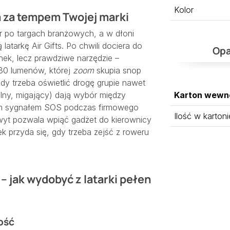
Kolor
 za tempem Twojej marki
er po targach branżowych, a w dłoni
tarkę Air Gifts. Po chwili dociera do
Opa
nek, lecz prawdziwe narzędzie –
80 lumenów, której
zoom
skupia snop
dy trzeba oświetlić drogę grupie nawet
malny, migający) dają wybór między
Karton wewn
ym sygnałem SOS podczas firmowego
Ilość w kartoni
yt pozwala wpiąć gadżet do kierownicy
k przyda się, gdy trzeba zejść z roweru
 jak wydobyć z latarki pełen
ość