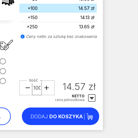
+100
14.57 zł
+150
14.13 zł
+250
13.65 zł
Ceny netto za sztukę bez znakowania
Ilość
14.57 zł
NETTO
cena jednostkowa
L
DODAJ
DO KOSZYKA