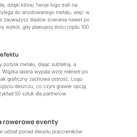
 dzięki której Twoje logo trafi na
e przylega do anodowanego metalu, więc w
ie zauważysz śladów ścierania nawet po
ny wybór, gdy planujesz ilości rzędu 100
 efektu
 połysk metalu, dając subtelną, a
 Wiązka lasera wypala wzór milimetr po
nak graficzny zachowa ostrość. Logo
ojściu
deszczu, co czyni grawer opcją
rzykład 50 sztuk dla partnerów
na rowerowe eventy
rze udział ponad dwustu pracowników