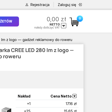
Rejestracja
Zaloguj się
0,00 zł
0
ŻETÓW
NETTO
należy doliczyć VAT
0 lm z logo — gadżet reklamowy do roweru
arka CREE LED 280 lm z logo —
o roweru
Nakład
Cena Netto
+1
17.16 zł
+25
15.65 zł