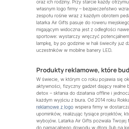
oraz ich rodziny. Przy starcie każdy otrzy
własnym logo firmy – bezpieczeństwo wzras
zespołu rośnie wraz z każdym obrotem pedał
latarka Air Gifts pasuje do roweru miejskieg
migającym widoczna jest z odległości nawet
sportowe: wystarczy wręczyć potencjalnemu 
lampkę, by po godzinie w hali świeciły już d
uczestników w mobilne banery LED.
Produkty reklamowe, które bud
W świecie, w którym co roku pojawia się ok
aktywności, fizyczny gadżet dający realne
detox – skłania do działania offline i jedn
każdym wyjściu z biura. Od 2014 roku Rokka
reklamowe z logo
wspiera firmy w dostarcza
upominków, realizując tysiące projektów, kt
wybojów. Latarka Air Gifts pozwala Twojej fi
do namacalnego dowodu w dłoni (lub na kie