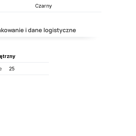
Czarny
kowanie i dane logistyczne
ętrzny
e
25