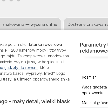
r znakowania — wycena online
Dostępne znakowani
Parametry 
także po zmroku,
latarka rowerowa
reklamowe
sie – 280 lumenów mocy i trzy tryby
wego rajdu. Ta kompaktowa, anodowana
amienić zwykłą jazdę w bezpieczną i
ne gadżety do roweru
, które
zeństwo każdej wyprawy. Efekt? Logo
Rozmiar
u trasy, a uśmiech obdarowanego znika
Waga gadżeta
opakowaniu
o – mały detal, wielki blask
Materiał głów