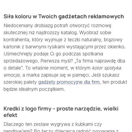
Siła koloru w Twoich
gadżetach reklamowych
Niedoceniany drobiazg potrafi otworzyć rozmowę
skuteczniej niż najdroższy katalog. Wyobraź sobie
kontrahenta, który wyjmuje z teczki naturalny, brązowy
kartonik z barwnymi rysikami wystającymi przez okienko.
Uśmiechnięty podaje Ci go podczas spotkania
sprzedażowego. Pierwsza myśl? „Ta firma naprawdę dba
o detale”. To właśnie moment, w którym
kolor spotyka
emocje
, a marka zapisuje się w pamięci. Jeśli szukasz
szerokiej palety
gadżety promocyjne dla firm
, ten produkt
będzie idealnym początkiem.
Kredki z logo firmy – proste narzędzie, wielki
efekt
Dlaczego ten zestaw wygrywa z kubkami czy
pendrive’ami? Bo łączy dziecięcą radość rysowania z