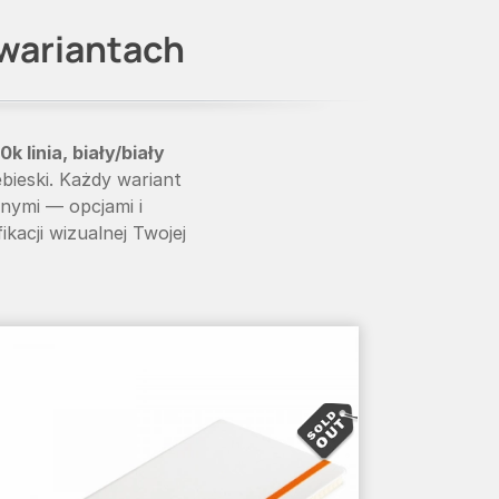
 wariantach
 linia, biały/biały
ieski. Każdy wariant
znymi — opcjami i
acji wizualnej Twojej