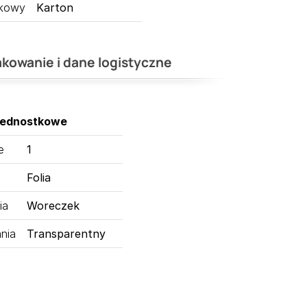
tkowy
Karton
kowanie i dane logistyczne
jednostkowe
e
1
Folia
ia
Woreczek
nia
Transparentny