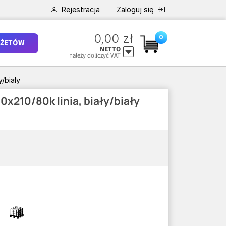
Rejestracja
Zaloguj się
0,00 zł
0
ŻETÓW
NETTO
należy doliczyć VAT
y/biały
x210/80k linia, biały/biały