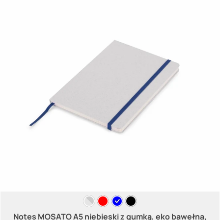
Notes MOSATO A5 niebieski z gumką, eko bawełna,