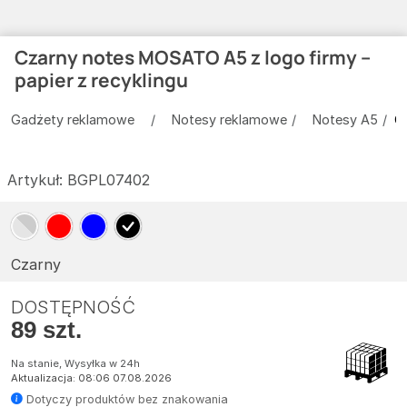
Czarny notes MOSATO A5 z logo firmy –
papier z recyklingu
Gadżety reklamowe
Notesy reklamowe
Notesy A5
C
Artykuł:
BGPL07402
Czarny
DOSTĘPNOŚĆ
89 szt.
Na stanie, Wysyłka w 24h
Aktualizacja: 08:06 07.08.2026
Dotyczy produktów bez znakowania