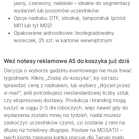
jasny, czerwony, niebieski – idealne do segmentacji
wydarzeń lub poziomów uczestników
Opcje nadruku: DTF, sitodruk, tampondruk (przód
M01 lub tył M02)
Opakowanie jednostkowe: biodegradowalny
woreczek, 25 szt. w kartonie wewnętrznym
Weź notesy reklamowe A5 do koszyka już dziś
Decyzja o wyborze gadżetu eventowego nie musi trwać
tygodniami. Kliknij
„Dodaj do koszyka”
, by od razu
sprawdzić cenę z nadrukiem, lub wybierz
„Wyceń przez
e-mail”
, jeśli potrzebujesz niestandardowej liczby sztuk
czy ekspresowej dostawy. Produkcja i branding mogą
ruszyć w ciągu 2–3 dni roboczych, więc nawet gdy do
wydarzenia zostało mniej niż tydzień, nadal możesz
zaskoczyć uczestników czymś, co zostanie z nimi na
dłużej niż hotelowy długopis. Postaw na MOSATO –
niech każda zapisana kartka pracuje dla Twojej marki.