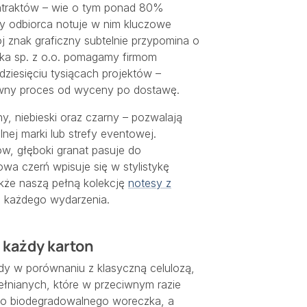
ontraktów – wie o tym ponad 80%
gdy odbiorca notuje w nim kluczowe
j znak graficzny subtelnie przypomina o
kka sp. z o.o. pomagamy firmom
ziesięciu tysiącach projektów –
rawny proces od wyceny po dostawę.
, niebieski oraz czarny – pozwalają
nej marki lub strefy eventowej.
w, głęboki granat pasuje do
a czerń wpisuje się w stylistykę
kże naszą pełną kolekcję
notesy z
do każdego wydarzenia.
 każdy karton
dy w porównaniu z klasyczną celulozą,
ełnianych, które w przeciwnym razie
a do biodegradowalnego woreczka, a