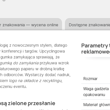
r znakowania — wycena online
Dostępne znakowani
Parametry 
gię z nowoczesnym stylem, dlatego
reklamowe
w konferencji i targów. Upcyclingowa
na gumka zamykająca sprawiają, że
ą gumką do zamykania
przykuwa wzrok
ulaturowego papieru w drobną kratkę
ich odbiorców. Wystarczy dodać nadruk,
Rozmiar
iem logo na okładce z recyklingu
,
czeniu eventu.
Waga gadżeta
opakowaniu
są zielone przesłanie
Materiał głów