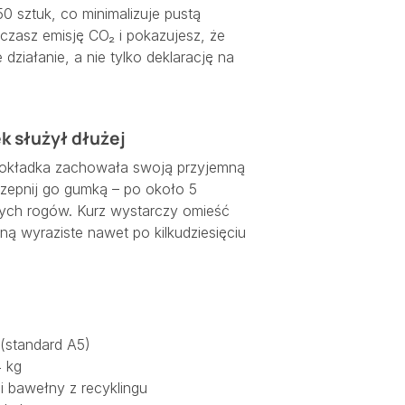
0 sztuk, co minimalizuje pustą
iczasz emisję CO₂ i pokazujesz, że
 działanie, a nie tylko deklarację na
k służył dłużej
 okładka zachowała swoją przyjemną
, zepnij go gumką – po około 5
tych rogów. Kurz wystarczy omieść
ną wyraziste nawet po kilkudziesięciu
(standard A5)
4 kg
i bawełny z recyklingu