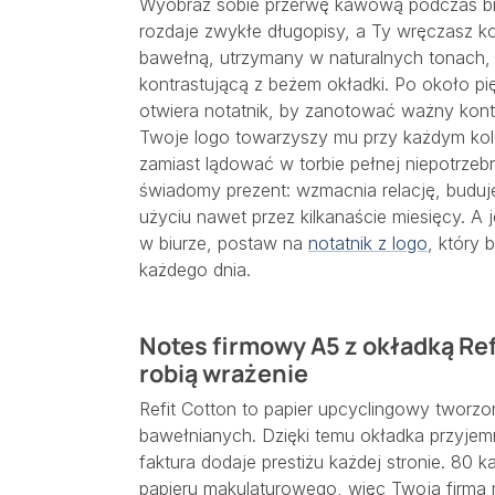
Wyobraź sobie przerwę kawową podczas 
rozdaje zwykłe długopisy, a Ty wręczas
bawełną, utrzymany w naturalnych tonach, z
kontrastującą z beżem okładki. Po około 
otwiera notatnik, by zanotować ważny konta
Twoje logo towarzyszy mu przy każdym kol
zamiast lądować w torbie pełnej niepotrzebn
świadomy prezent: wzmacnia relację, buduj
użyciu nawet przez kilkanaście miesięcy. A 
w biurze, postaw na
notatnik z logo
, który 
każdego dnia.
Notes firmowy A5 z okładką Refi
robią wrażenie
Refit Cotton to papier upcyclingowy tworz
bawełnianych. Dzięki temu okładka przyjemn
faktura dodaje prestiżu każdej stronie. 80 
papieru makulaturowego, więc Twoja firma