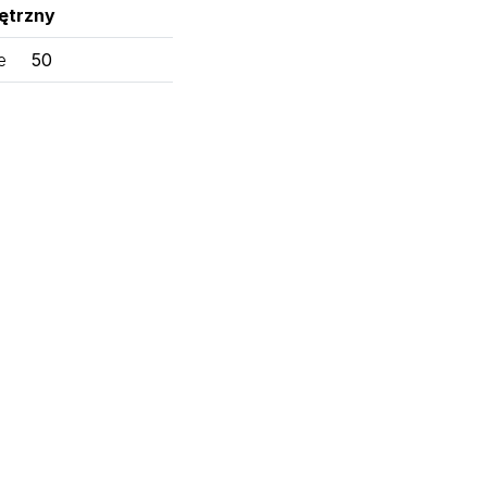
ętrzny
e
50