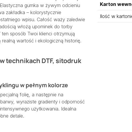
Karton wewn
. Elastyczna gumka w żywym odcieniu
wa zakładka – kolorystycznie
Ilość w kartoni
tatniego wpisu. Całość waży zaledwie
radością włożą upominek do torby
W ten sposób Twoi klienci otrzymują
ą realną wartość i ekologiczną historię.
 w technikach DTF, sitodruk
cyklingu w pełnym kolorze
specjalną folię, a następnie na
 barwy, wyraziste gradienty i odporność
 intensywnego użytkowania. Idealna
obne detale.