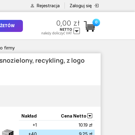
Rejestracja
Zaloguj się
0,00 zł
0
ŻETÓW
NETTO
należy doliczyć VAT
o firmy
nozielony, recykling, z logo
Nakład
Cena Netto
+1
10.19 zł
+40
9.25 zł