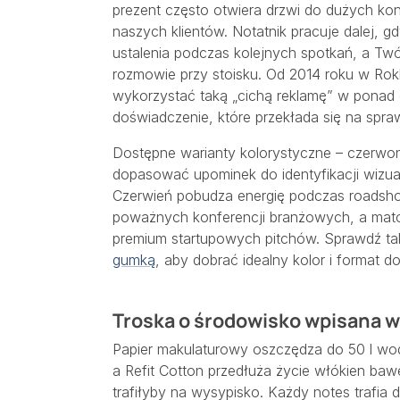
prezent często otwiera drzwi do dużych k
naszych klientów. Notatnik pracuje dalej, 
ustalenia podczas kolejnych spotkań, a Twó
rozmowie przy stoisku. Od 2014 roku w Ro
wykorzystać taką „cichą reklamę” w ponad d
doświadczenie, które przekłada się na sp
Dostępne warianty kolorystyczne – czerwony
dopasować upominek do identyfikacji wizual
Czerwień pobudza energię podczas roadsho
poważnych konferencji branżowych, a matow
premium startupowych pitchów. Sprawdź ta
gumką
, aby dobrać idealny kolor i format 
Troska o środowisko wpisana w
Papier makulaturowy oszczędza do 50 l wo
a Refit Cotton przedłuża życie włókien baw
trafiłyby na wysypisko. Każdy notes trafi