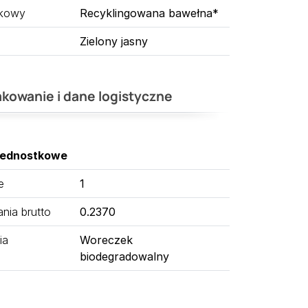
tkowy
Recyklingowana bawełna*
Zielony jasny
kowanie i dane logistyczne
jednostkowe
e
1
ia brutto
0.2370
ia
Woreczek
biodegradowalny