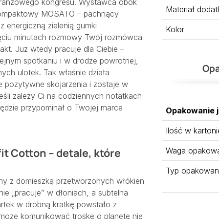
branżowego kongresu. Wystawca obok
Materiał doda
z kompaktowy MOSATO – pachnący
 energiczną zielenią gumki
Kolor
pięciu minutach rozmowy Twój rozmówca
kt. Już wtedy pracuje dla Ciebie –
ejnym spotkaniu i w drodze powrotnej,
Opa
ych ulotek. Tak właśnie działa
e pozytywne skojarzenia i zostaje w
jeśli zależy Ci na codziennych notatkach
będzie przypominał o Twojej marce
Opakowanie 
Ilość w kartoni
t Cotton – detale, które
Waga opakowan
Typ opakowan
ony z domieszką przetworzonych włókien
ie „pracuje” w dłoniach, a subtelna
kartek w drobną kratkę powstało z
 może komunikować troskę o planetę nie