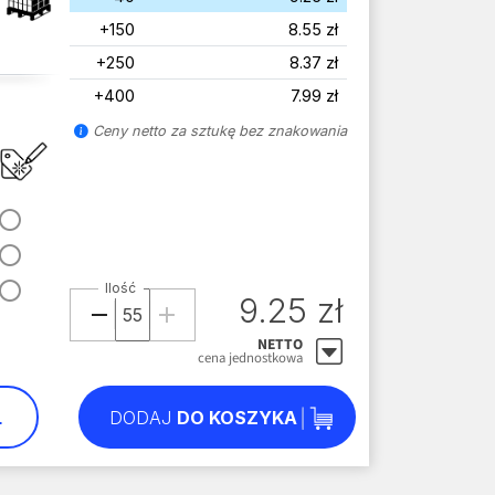
+150
8.55 zł
+250
8.37 zł
+400
7.99 zł
Ceny netto za sztukę bez znakowania
Ilość
9.25 zł
NETTO
cena jednostkowa
L
DODAJ
DO KOSZYKA