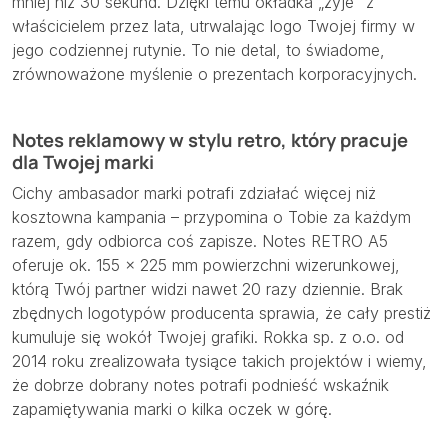
mniej niż 30 sekund. Dzięki temu okładka „żyje” z
właścicielem przez lata, utrwalając logo Twojej firmy w
jego codziennej rutynie. To nie detal, to świadome,
zrównoważone myślenie o prezentach korporacyjnych.
Notes reklamowy w stylu retro, który pracuje
dla Twojej marki
Cichy ambasador marki potrafi zdziałać więcej niż
kosztowna kampania – przypomina o Tobie za każdym
razem, gdy odbiorca coś zapisze. Notes RETRO A5
oferuje ok. 155 × 225 mm powierzchni wizerunkowej,
którą Twój partner widzi nawet 20 razy dziennie. Brak
zbędnych logotypów producenta sprawia, że cały prestiż
kumuluje się wokół Twojej grafiki. Rokka sp. z o.o. od
2014 roku zrealizowała tysiące takich projektów i wiemy,
że dobrze dobrany notes potrafi podnieść wskaźnik
zapamiętywania marki o kilka oczek w górę.