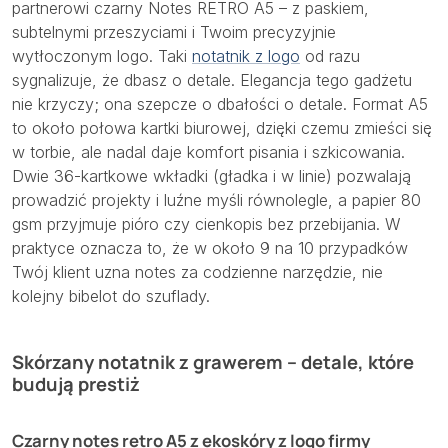
partnerowi czarny Notes RETRO A5 – z paskiem,
subtelnymi przeszyciami i Twoim precyzyjnie
wytłoczonym logo. Taki
notatnik z logo
od razu
sygnalizuje, że dbasz o detale. Elegancja tego gadżetu
nie krzyczy; ona szepcze o dbałości o detale. Format A5
to około połowa kartki biurowej, dzięki czemu zmieści się
w torbie, ale nadal daje komfort pisania i szkicowania.
Dwie 36-kartkowe wkładki (gładka i w linie) pozwalają
prowadzić projekty i luźne myśli równolegle, a papier 80
gsm przyjmuje pióro czy cienkopis bez przebijania. W
praktyce oznacza to, że w około 9 na 10 przypadków
Twój klient uzna notes za codzienne narzędzie, nie
kolejny bibelot do szuflady.
Skórzany notatnik z grawerem – detale, które
budują prestiż
Czarny notes retro A5 z ekoskóry z logo firmy