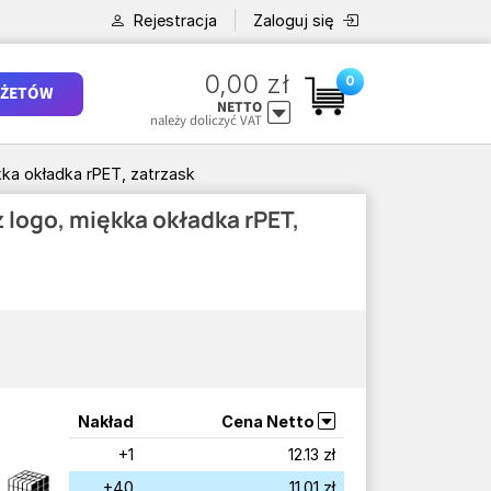
Rejestracja
Zaloguj się
0,00 zł
0
ŻETÓW
NETTO
należy doliczyć VAT
kka okładka rPET, zatrzask
z logo, miękka okładka rPET,
Nakład
Cena Netto
+1
12.13 zł
+40
11.01 zł