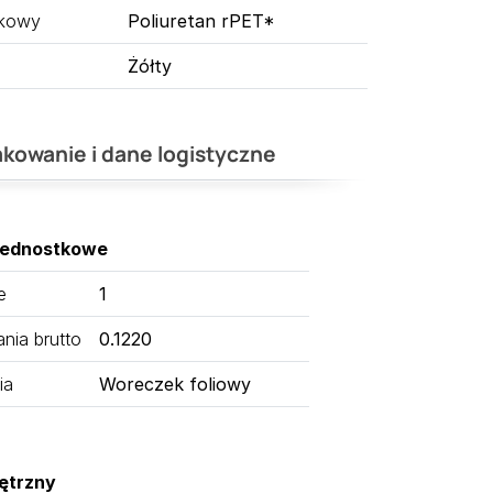
tkowy
Poliuretan rPET*
Żółty
kowanie i dane logistyczne
jednostkowe
e
1
ia brutto
0.1220
ia
Woreczek foliowy
ętrzny