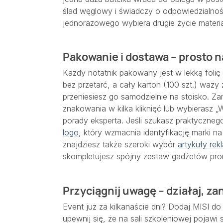
ślad węglowy i świadczy o odpowiedzialności
jednorazowego wybiera drugie życie materi
Pakowanie i dostawa – prosto 
Każdy notatnik pakowany jest w lekką folię
bez przetarć, a cały karton (100 szt.) waży
przeniesiesz go samodzielnie na stoisko. Za
znakowania w kilka kliknięć lub wybierasz „
porady eksperta. Jeśli szukasz praktyczne
logo
, który wzmacnia identyfikację marki n
znajdziesz także szeroki wybór
artykuły rek
skompletujesz spójny zestaw gadżetów pr
Przyciągnij uwagę – działaj, za
Event już za kilkanaście dni? Dodaj MISI do 
upewnij się, że na sali szkoleniowej pojawi 