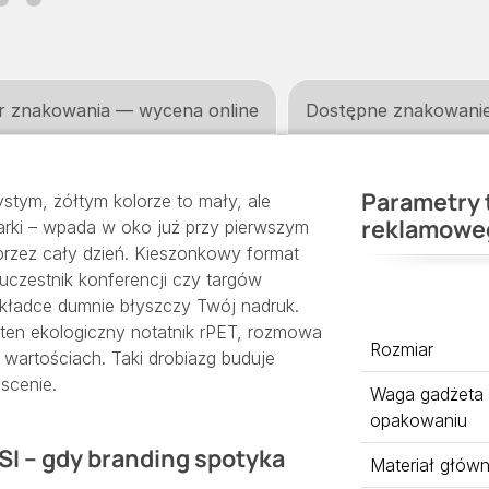
r znakowania — wycena online
Dostępne znakowani
Parametry 
tym, żółtym kolorze to mały, ale
reklamowe
rki – wpada w oko już przy pierwszym
przez cały dzień. Kieszonkowy format
e uczestnik konferencji czy targów
kładce dumnie błyszczy Twój nadruk.
ten ekologiczny notatnik rPET, rozmowa
Rozmiar
wartościach. Taki drobiazg buduje
 scenie.
Waga gadżeta
opakowaniu
SI – gdy branding spotyka
Materiał głów