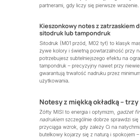
partnerami, gdy liczy się pierwsze wrażenie.
Kieszonkowy notes z zatrzaskiem d
sitodruk lub tampondruk
Sitodruk (M01 przód, M02 tył) to klasyk 
żywe kolory i świetną powtarzalność przy 
potrzebujesz subtelniejszego efektu na ogr
tampondruk – precyzyjny nawet przy niewiel
gwarantują trwałość nadruku przez minimum
użytkowania.
Notesy z miękką okładką – trzy k
Żółty MISI to energia i optymizm,
gadżet fi
nadrukiem
szczególnie dobrze sprawdzi się
przyciąga wzrok, gdy zależy Ci na natychm
butelkowy kojarzy się z naturą i spokojem – i