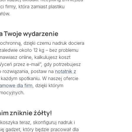
 firmy, która zamiast plastiku
ałów.
na Twoje wydarzenie
 ochronną, dzięki czemu nadruk dociera
 zaledwie około 12 kg – bez problemu
mawiasz online, kalkulujesz koszt
Wyceń przez e-mail”, gdy potrzebujesz
go rozwiązania, postaw na
notatnik z
a każdym spotkaniu. W naszej ofercie
lamowe dla firm
, dzięki którym
omocyjnych.
nim zniknie żółty!
koszyka teraz, skonfiguruj nadruk i
się gadżet, który będzie pracował dla