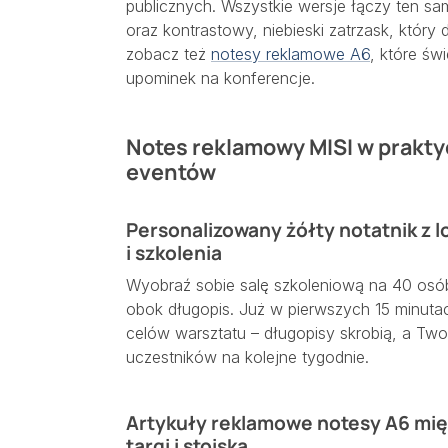
publicznych. Wszystkie wersje łączy ten sa
oraz kontrastowy, niebieski zatrzask, który
zobacz też
notesy reklamowe A6
, które św
upominek na konferencje.
Notes reklamowy MISI w praktyc
eventów
Personalizowany żółty notatnik z lo
i szkolenia
Wyobraź sobie salę szkoleniową na 40 osób
obok długopis. Już w pierwszych 15 minuta
celów warsztatu – długopisy skrobią, a Tw
uczestników na kolejne tygodnie.
Artykuły reklamowe notesy A6 mięk
targi i stoiska