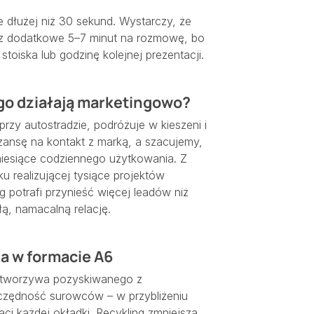
e dłużej niż 30 sekund. Wystarczy, że
sz dodatkowe 5–7 minut na rozmowę, bo
toiska lub godzinę kolejnej prezentacji.
ego działają marketingowo?
 przy autostradzie, podróżuje w kieszeni i
szansę na kontakt z marką, a szacujemy,
miesiące codziennego użytkowania. Z
u realizującej tysiące projektów
 potrafi przynieść więcej leadów niż
ą, namacalną relację.
a w formacie A6
i tworzywa pozyskiwanego z
zczędność surowców – w przybliżeniu
ci każdej okładki. Recykling zmniejsza