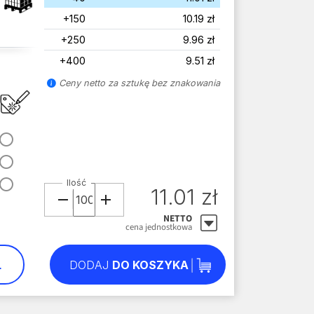
+150
10.19 zł
+250
9.96 zł
+400
9.51 zł
Ceny netto za sztukę bez znakowania
Ilość
11.01 zł
NETTO
cena jednostkowa
L
DODAJ
DO KOSZYKA