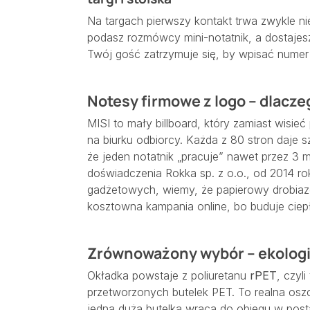
Na targach pierwszy kontakt trwa zwykle ni
podasz rozmówcy mini-notatnik, a dostaje
Twój gość zatrzymuje się, by wpisać numer s
Notesy firmowe z logo – dlacz
MISI to mały billboard, który zamiast wisieć
na biurku odbiorcy. Każda z 80 stron daje 
że jeden notatnik „pracuje” nawet przez 3 
doświadczenia Rokka sp. z o.o., od 2014 rok
gadżetowych, wiemy, że papierowy drobiazg
kosztowna kampania online, bo buduje ciepł
Zrównoważony wybór – ekologi
Okładka powstaje z poliuretanu
rPET
, czyl
przetworzonych butelek PET. To realna os
jedna duża butelka wraca do obiegu w posta