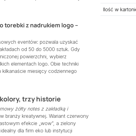
Ilość w kartoni
o torebki z nadrukiem logo –
masowych eventów: pozwala uzyskać
nakładach od 50 do 5000 sztuk. Gdy
aniczonej powierzchni, wybierz
kich elementach logo. Obie techniki
 kilkanaście miesięcy codziennego
olory, trzy historie
rmowy żółty notes z zakładką i
 w branży kreatywnej. Wariant czerwony
iastowym efekcie „wow”, a zielony
dealny dla firm eko lub instytucji