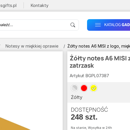
sgifts.pl
Kontakty
KATALOG
GAD
Notesy w miękkiej oprawie
Żółty notes A6 MISI z logo, mię
Żółty notes A6 MISI 
zatrzask
Artykuł:
BGPL07387
Żółty
DOSTĘPNOŚĆ
248 szt.
Na stanie, Wysyłka w 24h