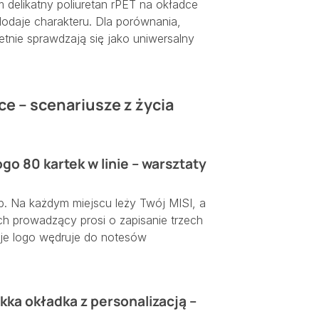
m delikatny poliuretan rPET na okładce
 dodaje charakteru. Dla porównania,
ietnie sprawdzają się jako uniwersalny
e – scenariusze z życia
go 80 kartek w linie – warsztaty
. Na każdym miejscu leży Twój MISI, a
ch prowadzący prosi o zapisanie trzech
oje logo wędruje do notesów
ka okładka z personalizacją –