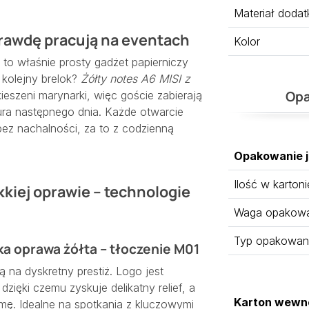
Materiał doda
rawdę pracują na eventach
Kolor
to właśnie prosty gadżet papierniczy
e kolejny brelok?
Żółty notes A6 MISI z
Opa
ieszeni marynarki, więc goście zabierają
ura następnego dnia. Każde otwarcie
ez nachalności, za to z codzienną
Opakowanie 
Ilość w kartoni
kiej oprawie – technologie
Waga opakowan
Typ opakowan
a oprawa żółta – tłoczenie M01
ą na dyskretny prestiż. Logo jest
zięki czemu zyskuje delikatny relief, a
Karton wewn
rmę. Idealne na spotkania z kluczowymi