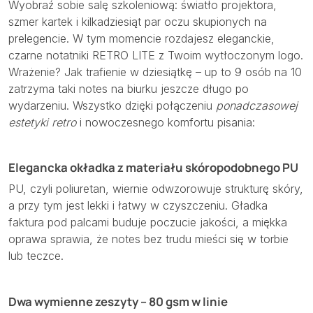
Wyobraź sobie salę szkoleniową: światło projektora,
szmer kartek i kilkadziesiąt par oczu skupionych na
prelegencie. W tym momencie rozdajesz eleganckie,
czarne notatniki RETRO LITE z Twoim wytłoczonym logo.
Wrażenie? Jak trafienie w dziesiątkę – up to 9 osób na 10
zatrzyma taki notes na biurku jeszcze długo po
wydarzeniu. Wszystko dzięki połączeniu
ponadczasowej
estetyki retro
i nowoczesnego komfortu pisania:
Elegancka okładka z materiału skóropodobnego PU
PU, czyli poliuretan, wiernie odwzorowuje strukturę skóry,
a przy tym jest lekki i łatwy w czyszczeniu. Gładka
faktura pod palcami buduje poczucie jakości, a miękka
oprawa sprawia, że notes bez trudu mieści się w torbie
lub teczce.
Dwa wymienne zeszyty – 80 gsm w linie