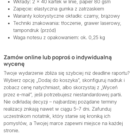
Wkłady: 2 × 40 kartek w linie, papier 80 gsm
Zapięcie: elastyczna gumka z zatrzaskiem
Warianty kolorystyczne okładki: czarny, brązowy
Techniki znakowania: tłoczenie, grawer laserowy,
tampondruk (przód)
Waga notesu z opakowaniem: ok. 0,25 kg
Zamów online lub poproś o indywidualną
wycenę
Twoje wydarzenie zbliża się szybciej niż deadline raportu?
Wybierz opcję „Dodaj do koszyka”, skonfiguruj nadruk i
zobacz cenę natychmiast, albo skorzystaj z „Wyceń
przez e-mail”, jeśli potrzebujesz niestandardowej partii.
Nie odkładaj decyzji – najbardziej pożądane terminy
realizacji znikają nawet w ciągu 5–7 dni. Zafunduj
uczestnikom notatnik, który stanie się kroniką ich
pomysłów, a Twojej marce zapewni miejsce na każdej
stronie.