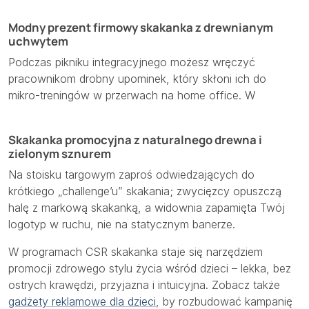
Modny prezent firmowy skakanka z drewnianym
uchwytem
Podczas pikniku integracyjnego możesz wręczyć
pracownikom drobny upominek, który skłoni ich do
mikro-treningów w przerwach na home office. W
Skakanka promocyjna z naturalnego drewna i
zielonym sznurem
Na stoisku targowym zaproś odwiedzających do
krótkiego „challenge’u” skakania; zwycięzcy opuszczą
halę z markową skakanką, a widownia zapamięta Twój
logotyp w ruchu, nie na statycznym banerze.
W programach CSR skakanka staje się narzędziem
promocji zdrowego stylu życia wśród dzieci – lekka, bez
ostrych krawędzi, przyjazna i intuicyjna. Zobacz także
gadżety reklamowe dla dzieci
, by rozbudować kampanię