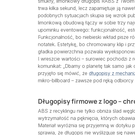
smukły, limonkowy długopis RABS z Twoim
trwa kilka sekund, lecz zapamiętuje ją nawe
podobnych sytuacjach skupia się wzrok publ
limonkową obudową łączy w sobie trzy naj
upominku eventowego: funkcjonalność, este
Funkcjonalność, bo niebieski wkład pisze r
notatek. Estetykę, bo chromowany klip i prz
gładka powierzchnia pozwala wyeksponować 
I wreszcie wartości – surowiec pochodzi z r
komunikat: „Dbamy o planetę tak samo jak o
przyjęło się mówić, że
długopisy z mechan
mikro-billboard – zawsze pod ręką odbiorcy
Długopisy firmowe z logo – ch
ABS z recyklingu nie tylko obniża ślad węgl
wytrzymałość na pęknięcia, których obawi
Materiał wyróżnia się przyjemną w dotyku 
sprawia, że długopis nie wyślizguje się na