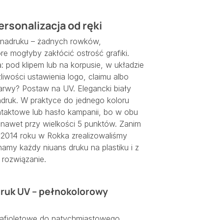
rsonalizacja od ręki
nadruku – żadnych rowków,
re mogłyby zakłócić ostrość grafiki.
: pod klipem lub na korpusie, w układzie
iwości ustawienia logo, claimu albo
arwy? Postaw na UV. Elegancki biały
ruk. W praktyce do jednego koloru
taktowe lub hasło kampanii, bo w obu
 nawet przy wielkości 5 punktów. Zanim
d 2014 roku w Rokka zrealizowaliśmy
amy każdy niuans druku na plastiku i z
 rozwiązanie.
ruk UV – pełnokolorowy
trafioletowe do natychmiastowego