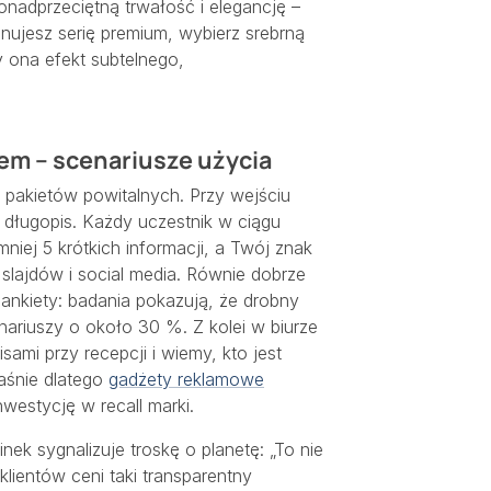
nadprzeciętną trwałość i elegancję –
nujesz serię premium, wybierz srebrną
 ona efekt subtelnego,
em – scenariusze użycia
pakietów powitalnych. Przy wejściu
– długopis. Każdy uczestnik w ciągu
iej 5 krótkich informacji, a Twój znak
 slajdów i social media. Równie dobrze
 ankiety: badania pokazują, że drobny
ariuszy o około 30 %. Z kolei w biurze
sami przy recepcji i wiemy, kto jest
śnie dlatego
gadżety reklamowe
westycję w recall marki.
k sygnalizuje troskę o planetę: „To nie
 klientów ceni taki transparentny