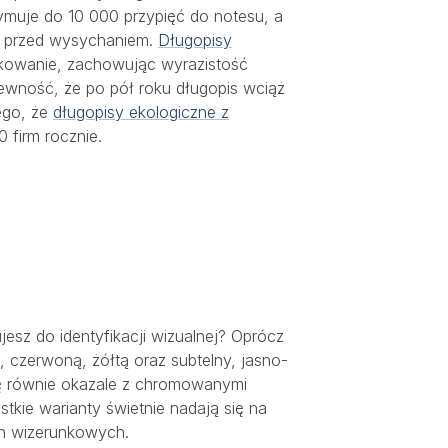
ymuje do 10 000 przypięć do notesu, a
 przed wysychaniem.
Długopisy
kowanie, zachowując wyrazistość
ewność, że po pół roku długopis wciąż
nego, że
długopisy ekologiczne z
 firm rocznie.
esz do identyfikacji wizualnej? Oprócz
ą, czerwoną, żółtą oraz subtelny, jasno-
się równie okazale z chromowanymi
tkie warianty świetnie nadają się na
ch wizerunkowych.