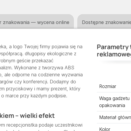
r znakowania — wycena online
Dostępne znakowani
Parametry 
ka, a logo Twojej firmy pojawia się na
reklamowe
spółpracą. długopisy ekologiczne z
robnym geście przekazać
onalizm. Wykonane z tworzywa ABS
ko, ale odporne na codzienne wyzwania
a targów czy konferencji. Dodajmy do
Rozmiar
m przyciskowy i mamy prezent, który
 o marce przy każdym podpisie.
Waga gadżetu
opakowania
iem – wielki efekt
Materiał głów
ym recepcjonistka podaje uczestnikowi
Kolor