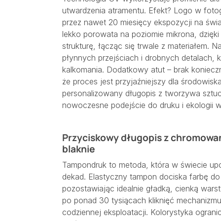
utwardzenia atramentu. Efekt? Logo w fotog
przez nawet 20 miesięcy ekspozycji na świ
lekko porowata na poziomie mikrona, dzięki
strukturę, łącząc się trwale z materiałem. N
płynnych przejściach i drobnych detalach, 
kalkomania. Dodatkowy atut – brak koniecz
że proces jest przyjaźniejszy dla środowis
personalizowany długopis z tworzywa sztuc
nowoczesne podejście do druku i ekologii 
Przyciskowy długopis z chromowany
blaknie
Tampondruk to metoda, która w świecie up
dekad. Elastyczny tampon dociska farbę do
pozostawiając idealnie gładką, cienką wars
po ponad 30 tysiącach kliknięć mechanizmu,
codziennej eksploatacji. Kolorystyka ogran