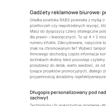
Gadżety reklamowe biurowe: pe
Gładka powłoka RABS powstała z myślą o 
przetłoczeń czy niepotrzebnych wycięć, któ
Masz do dyspozycji cztery strategiczne pola
dla prawo- i leworęcznych. To aż 4 × 2 możl
numeru infolinii. Zdecydowane, nasycone b
znak na chromowanym tle? Wybierz tampond
firmowego dochodzą często informacje kon
technikach drobny tekst pozostaje czytelny
przejdziesz do detali, warto wiedzieć, że o
tysiące projektów promocyjnych, dlatego zn
przyjemnością doradzimy najefektywniejsze
Długopis personalizowany pod nad
zachwyt
Technologia UV wykorzystuje promienie ul