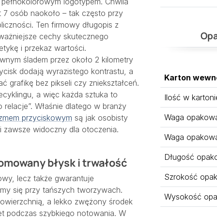
 pełnokolorowym logotypem. Chwila
t 7 osób naokoło – tak często przy
iczności. Ten firmowy długopis z
Opa
ważniejsze cechy skutecznego
tykę i przekaz wartości.
ównym śladem przez około 2 kilometry
ycisk dodają wyrazistego kontrastu, a
Karton wewn
grafikę bez pikseli czy zniekształceń.
ecyklingu, a więc każda sztuka to
Ilość w kartoni
 relacje”. Właśnie dlatego w branży
Waga opakowan
izmem przyciskowym
są jak osobisty
 i zawsze widoczny dla otoczenia.
Waga opakowa
Długość opak
romowany błysk i trwałość
Szrokość opa
owy, lecz także gwarantuje
amy się przy tańszych tworzywach.
Wysokość opa
powierzchnią, a lekko zwężony środek
wet podczas szybkiego notowania. W