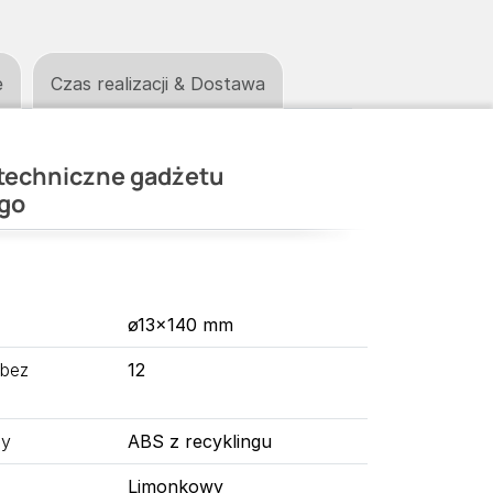
e
Czas realizacji & Dostawa
techniczne gadżetu
go
ø13×140 mm
 bez
12
ny
ABS z recyklingu
Limonkowy