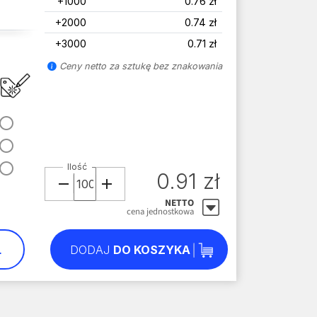
+1000
0.76 zł
+2000
0.74 zł
+3000
0.71 zł
Ceny netto za sztukę bez znakowania
Ilość
0.91 zł
NETTO
cena jednostkowa
L
DODAJ
DO KOSZYKA