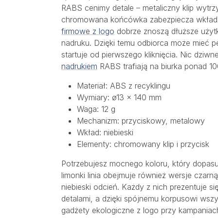
RABS cenimy detale – metaliczny klip wytrz
chromowana końcówka zabezpiecza wkład
firmowe z logo
dobrze znoszą dłuższe użyt
nadruku. Dzięki temu odbiorca może mieć p
startuje od pierwszego kliknięcia. Nic dziw
nadrukiem
RABS trafiają na biurka ponad 100
Materiał: ABS z recyklingu
Wymiary: ø13 × 140 mm
Waga: 12 g
Mechanizm: przyciskowy, metalowy
Wkład: niebieski
Elementy: chromowany klip i przycisk
Potrzebujesz mocnego koloru, który dopasuj
limonki linia obejmuje również wersje czarn
niebieski odcień. Każdy z nich prezentuje 
detalami, a dzięki spójnemu korpusowi wszys
gadżety ekologiczne z logo przy kampania