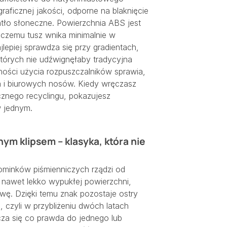
raficznej jakości, odporne na blaknięcie
atło słoneczne. Powierzchnia ABS jest
 czemu tusz wnika minimalnie w
ajlepiej sprawdza się przy gradientach,
których nie udźwignęłaby tradycyjna
ności użycia rozpuszczalników sprawia,
ka i biurowych nosów. Kiedy wręczasz
znego recyclingu, pokazujesz
w jednym.
m klipsem – klasyka, która nie
ominków piśmienniczych rządzi od
 nawet lekko wypukłej powierzchni,
twę. Dzięki temu znak pozostaje ostry
 czyli w przybliżeniu dwóch latach
icza się co prawda do jednego lub