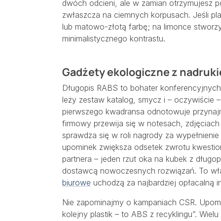
dwóch odcieni, ale w zamian otrzymujesz po
zwłaszcza na ciemnych korpusach. Jeśli pla
lub matowo-złotą farbę; na limonce stworzy
minimalistycznego kontrastu.
Gadżety ekologiczne z nadruki
Długopis RABS to bohater konferencyjnych 
leży zestaw katalog, smycz i – oczywiście 
pierwszego kwadransa odnotowuje przynajmn
firmowy przewija się w notesach, zdjęciach
sprawdza się w roli nagrody za wypełnienie
upominek zwiększa odsetek zwrotu kwestion
partnera – jeden rzut oka na kubek z długopi
dostawcą nowoczesnych rozwiązań. To wła
biurowe
uchodzą za najbardziej opłacalną in
Nie zapominajmy o kampaniach CSR. Upomine
kolejny plastik – to ABS z recyklingu”. Wielu