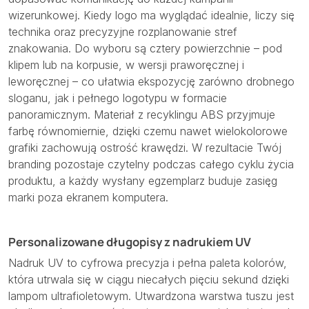
wizerunkowej. Kiedy logo ma wyglądać idealnie, liczy się
technika oraz precyzyjne rozplanowanie stref
znakowania. Do wyboru są cztery powierzchnie – pod
klipem lub na korpusie, w wersji praworęcznej i
leworęcznej – co ułatwia ekspozycję zarówno drobnego
sloganu, jak i pełnego logotypu w formacie
panoramicznym. Materiał z recyklingu ABS przyjmuje
farbę równomiernie, dzięki czemu nawet wielokolorowe
grafiki zachowują ostrość krawędzi. W rezultacie Twój
branding pozostaje czytelny podczas całego cyklu życia
produktu, a każdy wysłany egzemplarz buduje zasięg
marki poza ekranem komputera.
Personalizowane długopisy z nadrukiem UV
Nadruk UV to cyfrowa precyzja i pełna paleta kolorów,
która utrwala się w ciągu niecałych pięciu sekund dzięki
lampom ultrafioletowym. Utwardzona warstwa tuszu jest