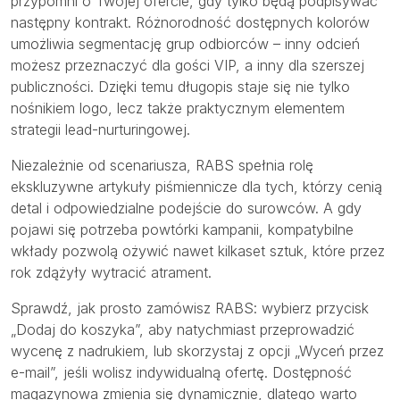
przypomni o Twojej ofercie, gdy tylko będą podpisywać
następny kontrakt. Różnorodność dostępnych kolorów
umożliwia segmentację grup odbiorców – inny odcień
możesz przeznaczyć dla gości VIP, a inny dla szerszej
publiczności. Dzięki temu długopis staje się nie tylko
nośnikiem logo, lecz także praktycznym elementem
strategii lead-nurturingowej.
Niezależnie od scenariusza, RABS spełnia rolę
ekskluzywne artykuły piśmiennicze dla tych, którzy cenią
detal i odpowiedzialne podejście do surowców. A gdy
pojawi się potrzeba powtórki kampanii, kompatybilne
wkłady pozwolą ożywić nawet kilkaset sztuk, które przez
rok zdążyły wytracić atrament.
Sprawdź, jak prosto zamówisz RABS: wybierz przycisk
„Dodaj do koszyka”, aby natychmiast przeprowadzić
wycenę z nadrukiem, lub skorzystaj z opcji „Wyceń przez
e-mail”, jeśli wolisz indywidualną ofertę. Dostępność
magazynowa zmienia się dynamicznie, dlatego warto