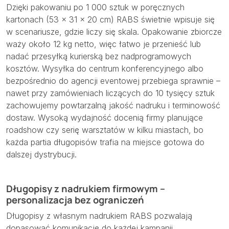
Dzięki pakowaniu po 1 000 sztuk w poręcznych
kartonach (53 × 31 × 20 cm) RABS świetnie wpisuje się
w scenariusze, gdzie liczy się skala. Opakowanie zbiorcze
waży około 12 kg netto, więc łatwo je przenieść lub
nadać przesyłką kurierską bez nadprogramowych
kosztów. Wysyłka do centrum konferencyjnego albo
bezpośrednio do agencji eventowej przebiega sprawnie –
nawet przy zamówieniach liczących do 10 tysięcy sztuk
zachowujemy powtarzalną jakość nadruku i terminowość
dostaw. Wysoką wydajność docenią firmy planujące
roadshow czy serię warsztatów w kilku miastach, bo
każda partia długopisów trafia na miejsce gotowa do
dalszej dystrybucji.
Długopisy z nadrukiem firmowym –
personalizacja bez ograniczeń
Długopisy z własnym nadrukiem RABS pozwalają
dopasować komunikację do każdej kampanii