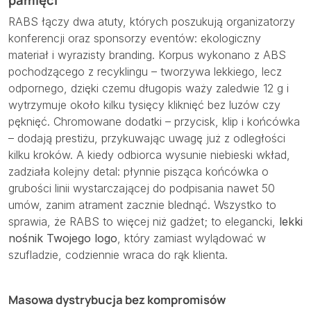
pamięci
RABS łączy dwa atuty, których poszukują organizatorzy
konferencji oraz sponsorzy eventów: ekologiczny
materiał i wyrazisty branding. Korpus wykonano z ABS
pochodzącego z recyklingu – tworzywa lekkiego, lecz
odpornego, dzięki czemu długopis waży zaledwie 12 g i
wytrzymuje około kilku tysięcy kliknięć bez luzów czy
pęknięć. Chromowane dodatki – przycisk, klip i końcówka
– dodają prestiżu, przykuwając uwagę już z odległości
kilku kroków. A kiedy odbiorca wysunie niebieski wkład,
zadziała kolejny detal: płynnie pisząca końcówka o
grubości linii wystarczającej do podpisania nawet 50
umów, zanim atrament zacznie blednąć. Wszystko to
sprawia, że RABS to więcej niż gadżet; to elegancki,
lekki
nośnik Twojego logo
, który zamiast wylądować w
szufladzie, codziennie wraca do rąk klienta.
Masowa dystrybucja bez kompromisów