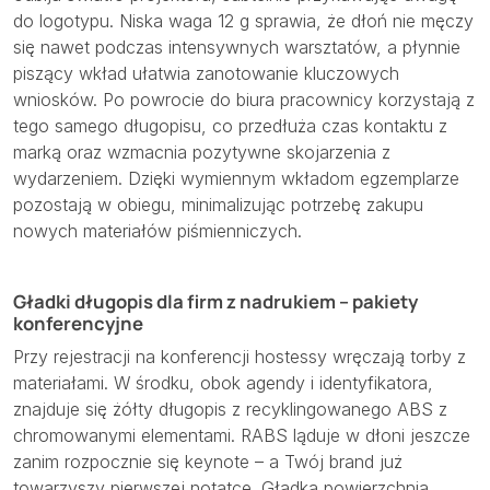
do logotypu. Niska waga 12 g sprawia, że dłoń nie męczy
się nawet podczas intensywnych warsztatów, a płynnie
piszący wkład ułatwia zanotowanie kluczowych
wniosków. Po powrocie do biura pracownicy korzystają z
tego samego długopisu, co przedłuża czas kontaktu z
marką oraz wzmacnia pozytywne skojarzenia z
wydarzeniem. Dzięki wymiennym wkładom egzemplarze
pozostają w obiegu, minimalizując potrzebę zakupu
nowych materiałów piśmienniczych.
Gładki długopis dla firm z nadrukiem – pakiety
konferencyjne
Przy rejestracji na konferencji hostessy wręczają torby z
materiałami. W środku, obok agendy i identyfikatora,
znajduje się żółty długopis z recyklingowanego ABS z
chromowanymi elementami. RABS ląduje w dłoni jeszcze
zanim rozpocznie się keynote – a Twój brand już
towarzyszy pierwszej notatce. Gładka powierzchnia