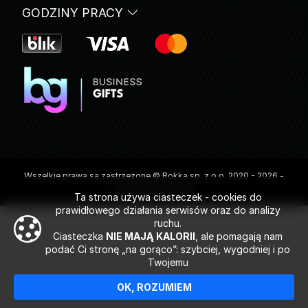
GODZINY PRACY
Wszelkie prawa są zastrzeżone © Rokka sp. z o.o. 2020 - 2026 -
Gadżety reklamowe
Ta strona używa ciasteczek - cookies do
prawidłowego działania serwisów oraz do analizy
ruchu.
Ciasteczka
NIE MAJĄ KALORII
, ale pomagają nam
podać Ci stronę „na gorąco”: szybciej, wygodniej i po
Twojemu
OK, ROZUMIEM