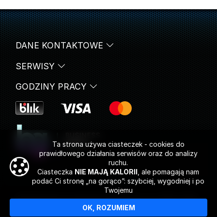
DANE KONTAKTOWE
SERWISY
GODZINY PRACY
Ta strona używa ciasteczek - cookies do
prawidłowego działania serwisów oraz do analizy
ruchu.
Ciasteczka
NIE MAJĄ KALORII
, ale pomagają nam
podać Ci stronę „na gorąco”: szybciej, wygodniej i po
Twojemu
Wszelkie prawa są zastrzeżone © Rokka sp. z o.o. 2020 - 2026 -
OK, ROZUMIEM
Gadżety reklamowe