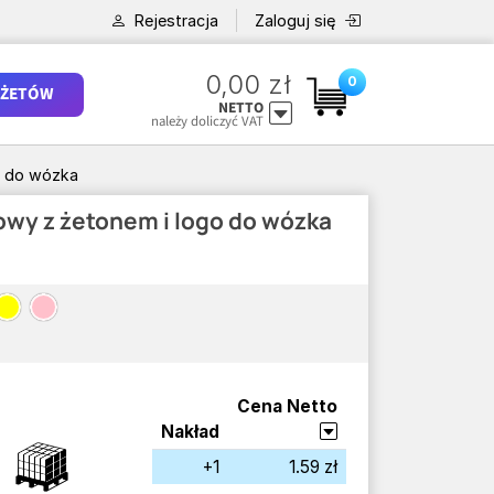
Rejestracja
Zaloguj się
0,00 zł
0
ŻETÓW
NETTO
należy doliczyć VAT
o do wózka
owy z żetonem i logo do wózka
Cena Netto
Nakład
+1
1.59 zł