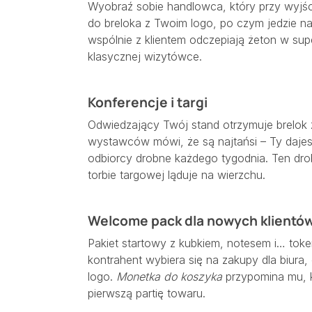
Wyobraź sobie handlowca, który przy wyjśc
do breloka z Twoim logo, po czym jedzie n
wspólnie z klientem odczepiają żeton w supe
klasycznej wizytówce.
Konferencje i targi
Odwiedzający Twój stand otrzymuje brelok z
wystawców mówi, że są najtańsi – Ty dajes
odbiorcy drobne każdego tygodnia. Ten dro
torbie targowej ląduje na wierzchu.
Welcome pack dla nowych klientó
Pakiet startowy z kubkiem, notesem i… to
kontrahent wybiera się na zakupy dla biur
logo.
Monetka do koszyka
przypomina mu, k
pierwszą partię towaru.