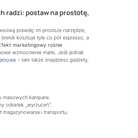
 radzi: postaw na prostotę,
esową prawdę: im prostsze narzędzie,
y brelok kosztuje tyle co pół espresso, a
Efekt marketingowy rośnie
mowe wzmocnienie marki. Jeśli jednak
klamowe
– tam także znajdziesz gadżety,
do masowych kampanii.
ny odsetek „wyrzuceń”.
 magazynowania i transportu.