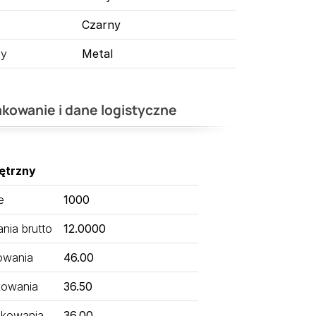
Czarny
ny
Metal
kowanie i dane logistyczne
ętrzny
e
1000
ia brutto
12.0000
owania
46.00
kowania
36.50
kowania
36.00