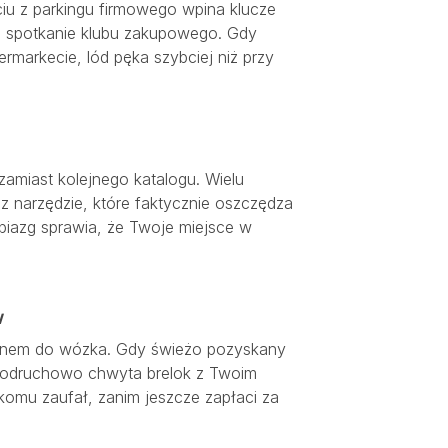
iu z parkingu firmowego wpina klucze
a spotkanie klubu zakupowego. Gdy
rmarkecie, lód pęka szybciej niż przy
amiast kolejnego katalogu. Wielu
z narzędzie, które faktycznie oszczędza
biazg sprawia, że Twoje miejsce w
w
kenem do wózka. Gdy świeżo pozyskany
a, odruchowo chwyta brelok z Twoim
omu zaufał, zanim jeszcze zapłaci za