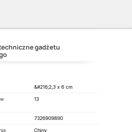
techniczne gadżetu
go
&#216;2,3 x 6 cm
 w
13
7326909890
nia
Chiny