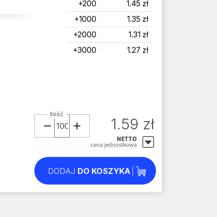
+200
1.45 zł
+1000
1.35 zł
+2000
1.31 zł
+3000
1.27 zł
Ilość
1.59 zł
NETTO
cena jednostkowa
DODAJ
DO KOSZYKA