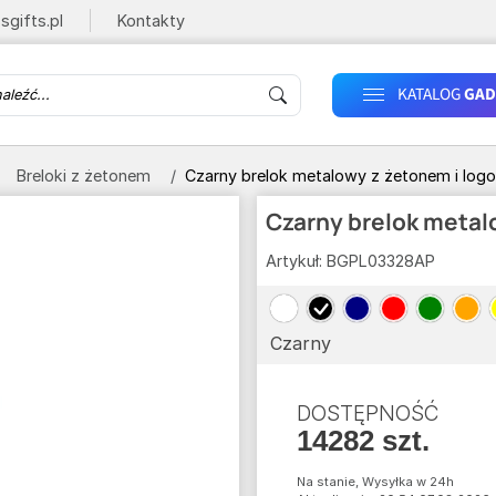
sgifts.pl
Kontakty
KATALOG
GAD
Breloki z żetonem
Czarny brelok metalowy z żetonem i log
Czarny brelok metal
Artykuł:
BGPL03328AP
Czarny
DOSTĘPNOŚĆ
14282 szt.
Na stanie, Wysyłka w 24h