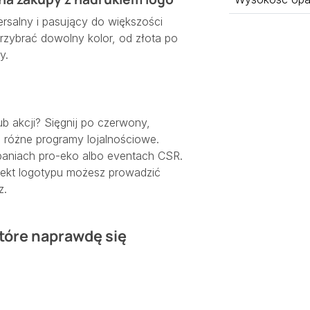
ersalny i pasujący do większości
przybrać dowolny kolor, od złota po
y.
b akcji? Sięgnij po czerwony,
m różne programy lojalnościowe.
paniach pro-eko albo eventach CSR.
ojekt logotypu możesz prowadzić
z.
które naprawdę się