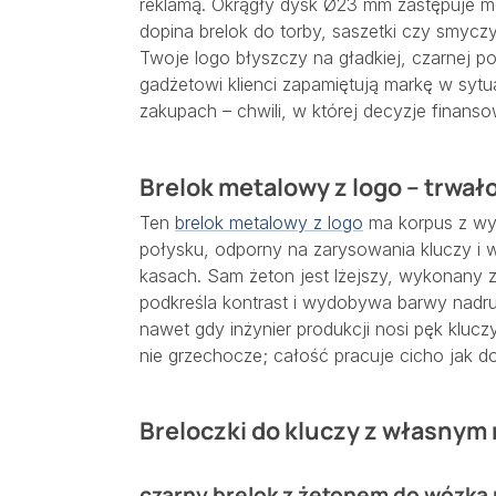
reklamą. Okrągły dysk Ø23 mm zastępuje mo
dopina brelok do torby, saszetki czy smycz
Twoje logo błyszczy na gładkiej, czarnej po
gadżetowi klienci zapamiętują markę w sytu
zakupach – chwili, w której decyzje finanso
Brelok metalowy z logo – trwa
Ten
brelok metalowy z logo
ma korpus z wy
połysku, odporny na zarysowania kluczy i w
kasach. Sam żeton jest lżejszy, wykonany 
podkreśla kontrast i wydobywa barwy nadruk
nawet gdy inżynier produkcji nosi pęk klucz
nie grzechocze; całość pracuje cicho jak d
Breloczki do kluczy z własnym
czarny brelok z żetonem do wózka 