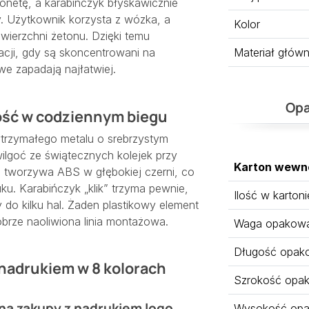
netę, a karabińczyk błyskawicznie
y. Użytkownik korzysta z wózka, a
Kolor
wierzchni żetonu. Dzięki temu
Materiał głów
acji, gdy są skoncentrowani na
we zapadają najłatwiej.
Opa
łość w codziennym biegu
trzymałego metalu o srebrzystym
ilgoć ze świątecznych kolejek przy
Karton wewn
z tworzywa ABS w głębokiej czerni, co
u. Karabińczyk „klik” trzyma pewnie,
Ilość w kartoni
y do kilku hal. Żaden plastikowy element
obrze naoliwiona linia montażowa.
Waga opakowan
Długość opak
 nadrukiem w 8 kolorach
Szrokość opa
na zakupy z nadrukiem logo
Wysokość opa