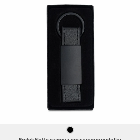
Brelok Notte czarny z grawerem w pudełku