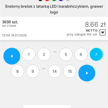
Srebrny brelok z latarką LED i karabińczykiem, grawer
logo
3030 szt.
8.66 zł
NA STANIE
NETTO
przy zakupie 100 szt.
12:54 19.07.2026
...
1
2
5
6
7
...
8
9
14
15