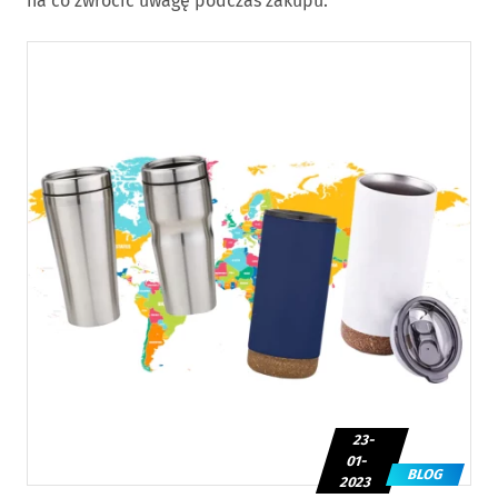
na co zwrócić uwagę podczas zakupu.
23-
01-
BLOG
2023