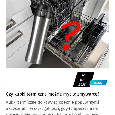
17-
03-
BLOG
2023
Czy kubki termiczne można myć w zmywarce?
Kubki termiczne do kawy są obecnie popularnymi
akcesoriami w szczególności, gdy temperatura na
dworze sięga poniżej zera. W tym artykule omówimy,