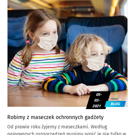
05-
03-
BLOG
2021
Robimy z maseczek ochronnych gadżety
Od prawie roku żyjemy z maseczkami. Według
najnowszych rozporządzeń musimy nosić je nie tylko w