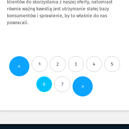
klientów do skorzystania z naszej oferty, natomiast
równie ważną kwestią jest utrzymanie stałej bazy
konsumentów i sprawienie, by to właśnie do nas
powracali.
1
2
3
4
5
«
6
7
»